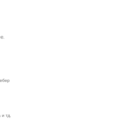
е.
Вебер
и тд.