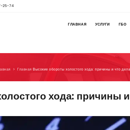
7-25-74
ГЛАВНАЯ
УСЛУГИ
ГБО
лавная
Главная
Высокие обороты холостого хода: причины и что дел
олостого хода: причины и