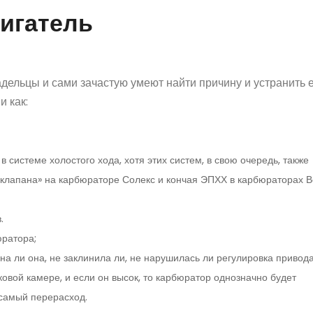
игатель
дельцы и сами зачастую умеют найти причину и устранить е
и как:
 системе холостого хода, хотя этих систем, в свою очередь, также
о клапана» на карбюраторе Солекс и кончая ЭПХХ в карбюраторах 
.
юратора;
 ли она, не заклинила ли, не нарушилась ли регулировка привода 
ковой камере, и если он высок, то карбюратор однозначно будет
 самый перерасход.