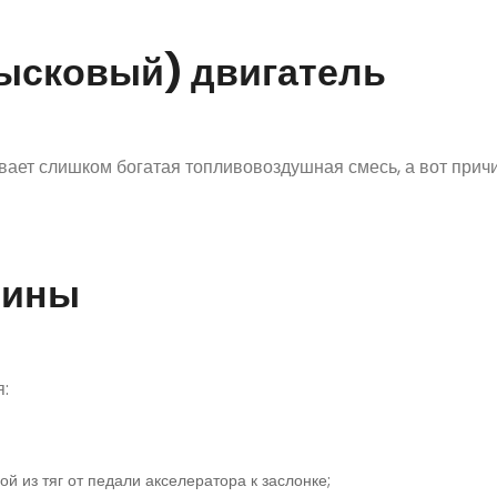
ысковый) двигатель
ает слишком богатая топливовоздушная смесь, а вот прич
чины
:
 из тяг от педали акселератора к заслонке;