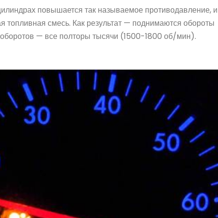
цилиндрах повышается так называемое противодавление, и
я топливная смесь. Как результат — поднимаются обороты
 оборотов — все полторы тысячи (1500-1800 об/мин).