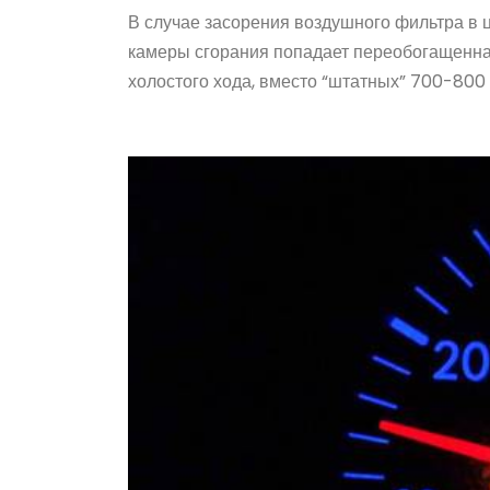
В случае засорения воздушного фильтра в 
камеры сгорания попадает переобогащенна
холостого хода, вместо “штатных” 700-800