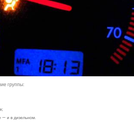
ие группы:
е;
 — и в дизельном.