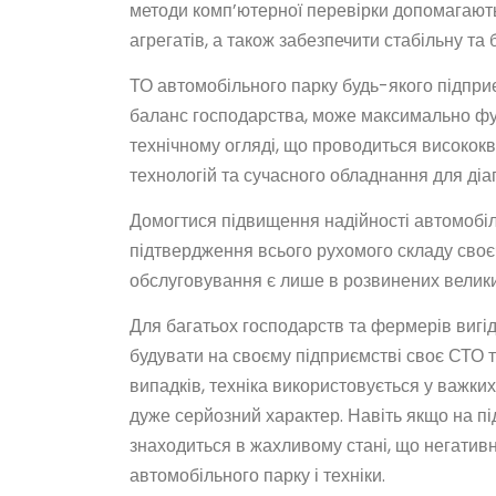
методи комп’ютерної перевірки допомагають
агрегатів, а також забезпечити стабільну та
ТО автомобільного парку будь-якого підпри
баланс господарства, може максимально фу
технічному огляді, що проводиться високо
технологій та сучасного обладнання для діа
Домогтися підвищення надійності автомобі
підтвердження всього рухомого складу своєч
обслуговування є лише в розвинених великих
Для багатьох господарств та фермерів вигід
будувати на своєму підприємстві своє СТО та
випадків, техніка використовується у важких
дуже серйозний характер. Навіть якщо на пі
знаходиться в жахливому стані, що негативн
автомобільного парку і техніки.