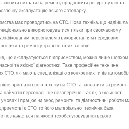
 знизити витрати на ремонт, продовжити ресурс вузлів та
 безпечну експлуатацію всього автопарку.
ємства має проводитись на СТО. Нова техніка, що надійшла
нкціонально використовуватися тільки при своєчасному
кваліфікованим персоналом з використанням передових
гностики та ремонту транспортних засобів.
лів, що експлуатуються підприємством, можна лише шляхом
асної та якісної діагностики. Таке професійне технічне
 СТО, які мають спеціалізацію з конкретних типів автомобіл
ніше пригнати свою техніку на СТО та заплатити за ремонт, 
 наймати персонал. І це незаперечно. Так як, в більшості
 умовах і працює на знос, ремонтні та діагностичні роботи 
дприємстві є СТО, то його матеріально-технічна база
о позначається на якості техобслуговування всього