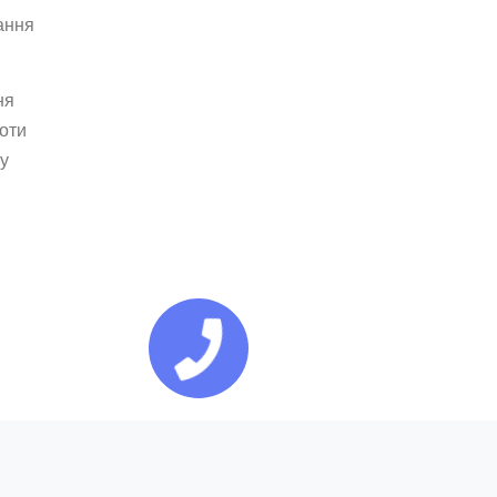
ання
ня
оти
у