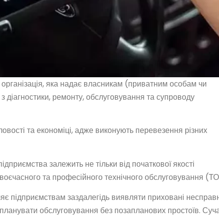
 організація, яка надає власникам (приватним особам чи
 з діагностики, ремонту, обслуговування та супроводу
овості та економіці, адже виконують перевезення різних
дприємства залежить не тільки від початкової якості
 своєчасного та професійного технічного обслуговування (ТО
яє підприємствам заздалегідь виявляти приховані несправн
 планувати обслуговування без позапланових простоїв. Суч