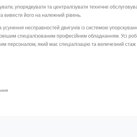
увати, упорядкувати та централізувати технічне обслуговув
та вивести його на належний рівень.
та усунення несправностей двигунів із системою упорскуван
новішим спеціалізованим професійним обладнанням. Усі роб
м персоналом, який має спеціалізацію та величезний стаж 
ання