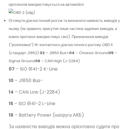
протоколів використовується на автомобілі.
Оглянути діагностичний роз’єм та визначити наявність виводів у
ньому (як правило, присутня лише частина задіяних виводів, а
кожен протокол використовує свої). Призначення виводів
(“розпіновка”) 16-контактного діагностичного роз’єму OBD II
(стандарт J1962):
02
– J1850 Bus+
04
– Chassis Ground
05
–
Signal Ground
06
– CAN High (J-2284)
07
– ISO 9141-2 K-Line
10
– J1850 Bus-
14
– CAN Low (J-2284)
15
– ISO 9141-2 L-Line
16
– Battery Power (напруга АКБ)
За наявністю виводів можна орієнтовно судити про