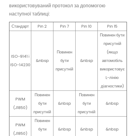
використовуваний протокол за допомогою
наступної таблиці:
Стандарт
Pin 2
Pin 7
Pin 10
Pin 15
Повинен бути
присутній
Повинен
(якщо
ISO-9141 і
&nbsp
бути
&nbsp
автомобіль
ISO-14230
присутній
використовує
L-лінію
діагностики)
Повинен
Повинен
PWM
бути
&nbsp
бути
&nbsp
(J1850)
присутній
присутній
Повинен
PWM
бути
&nbsp
&nbsp
&nbsp
(J1850)