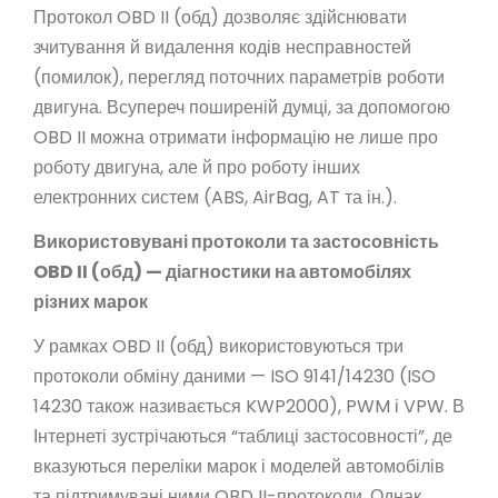
Протокол OBD II (обд) дозволяє здійснювати
зчитування й видалення кодів несправностей
(помилок), перегляд поточних параметрів роботи
двигуна. Всупереч поширеній думці, за допомогою
OBD II можна отримати інформацію не лише про
роботу двигуна, але й про роботу інших
електронних систем (ABS, AirBag, AT та ін.).
Використовувані протоколи та застосовність
OBD II (обд) — діагностики на автомобілях
різних марок
У рамках OBD II (обд) використовуються три
протоколи обміну даними — ISO 9141/14230 (ISO
14230 також називається KWP2000), PWM і VPW. В
Інтернеті зустрічаються “таблиці застосовності”, де
вказуються переліки марок і моделей автомобілів
та підтримувані ними OBD II-протоколи. Однак