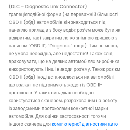
(DLC – Diagnostic Link Connector)
трапецієподібної форми (на переважній більшості
OBD II (обд) автомобілів він знаходиться під
панеллю приладів з боку водія; роз’єм може бути як
відкритим, так і закритим легко знімною кришкою з
написом “OBD II”, “Diagnose” тощо). Тим не менш,
це умова необхідна, але недостатня! Також слід
враховувати, що на деяких автомобілях виробники
використовують і інші виводи роз’єму. Також роз’єм
OBD II (обд) іноді встановлюється на автомобілі,
що взагалі не підтримують жоден із OBD II-
протоколів. У таких випадках необхідно
користуватися сканером, розрахованим на роботу
із заводськими протоколами конкретної марки
автомобіля. Для оцінки застосовності того чи
іншого сканера для
комп’ютерної діагностики авто