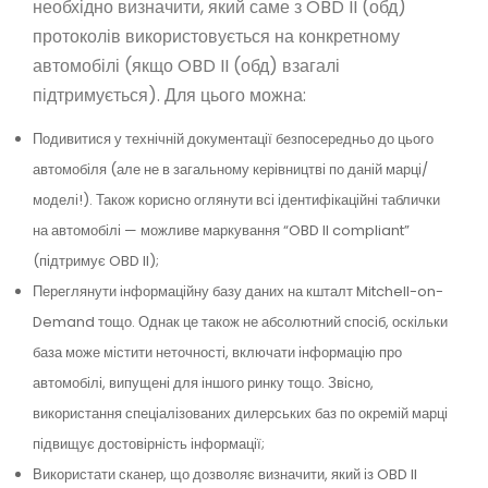
необхідно визначити, який саме з OBD II (обд)
протоколів використовується на конкретному
автомобілі (якщо OBD II (обд) взагалі
підтримується). Для цього можна:
Подивитися у технічній документації безпосередньо до цього
автомобіля (але не в загальному керівництві по даній марці/
моделі!). Також корисно оглянути всі ідентифікаційні таблички
на автомобілі — можливе маркування “OBD II compliant”
(підтримує OBD II);
Переглянути інформаційну базу даних на кшталт Mitchell-on-
Demand тощо. Однак це також не абсолютний спосіб, оскільки
база може містити неточності, включати інформацію про
автомобілі, випущені для іншого ринку тощо. Звісно,
використання спеціалізованих дилерських баз по окремій марці
підвищує достовірність інформації;
Використати сканер, що дозволяє визначити, який із OBD II