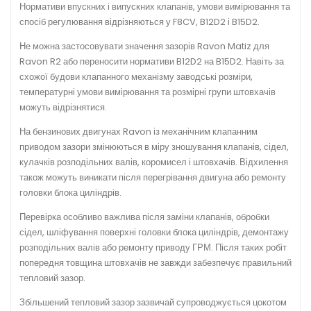
Нормативи впускних і випускних клапанів, умови вимірювання та
спосіб регулювання відрізняються у F8CV, B12D2 і B15D2.
Не можна застосовувати значення зазорів Ravon Matiz для
Ravon R2 або переносити нормативи B12D2 на B15D2. Навіть за
схожої будови клапанного механізму заводські розміри,
температурні умови вимірювання та розмірні групи штовхачів
можуть відрізнятися.
На бензинових двигунах Ravon із механічним клапанним
приводом зазори змінюються в міру зношування клапанів, сідел,
кулачків розподільних валів, коромисел і штовхачів. Відхилення
також можуть виникати після перегрівання двигуна або ремонту
головки блока циліндрів.
Перевірка особливо важлива після заміни клапанів, обробки
сідел, шліфування поверхні головки блока циліндрів, демонтажу
розподільних валів або ремонту приводу ГРМ. Після таких робіт
попередня товщина штовхачів не завжди забезпечує правильний
тепловий зазор.
Збільшений тепловий зазор зазвичай супроводжується цокотом