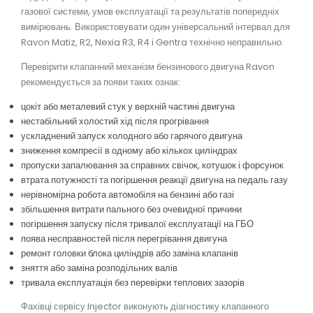
газової системи, умов експлуатації та результатів попередніх
вимірювань. Використовувати один універсальний інтервал для
Ravon Matiz, R2, Nexia R3, R4 і Gentra технічно неправильно.
Перевірити клапанний механізм бензинового двигуна Ravon
рекомендується за появи таких ознак:
цокіт або металевий стук у верхній частині двигуна
нестабільний холостий хід після прогрівання
ускладнений запуск холодного або гарячого двигуна
зниження компресії в одному або кількох циліндрах
пропуски запалювання за справних свічок, котушок і форсунок
втрата потужності та погіршення реакції двигуна на педаль газу
нерівномірна робота автомобіля на бензині або газі
збільшення витрати пального без очевидної причини
погіршення запуску після тривалої експлуатації на ГБО
поява несправностей після перегрівання двигуна
ремонт головки блока циліндрів або заміна клапанів
зняття або заміна розподільних валів
тривала експлуатація без перевірки теплових зазорів
Фахівці сервісу Injector виконують діагностику клапанного