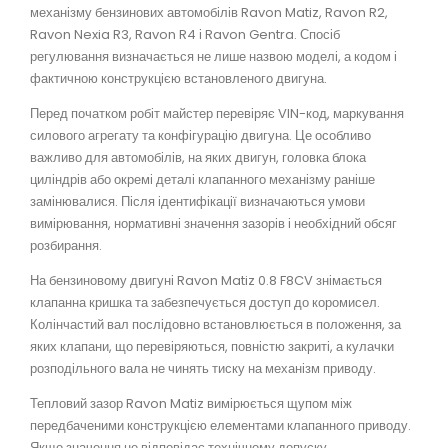
механізму бензинових автомобілів Ravon Matiz, Ravon R2,
Ravon Nexia R3, Ravon R4 і Ravon Gentra. Спосіб
регулювання визначається не лише назвою моделі, а кодом і
фактичною конструкцією встановленого двигуна.
Перед початком робіт майстер перевіряє VIN-код, маркування
силового агрегату та конфігурацію двигуна. Це особливо
важливо для автомобілів, на яких двигун, головка блока
циліндрів або окремі деталі клапанного механізму раніше
замінювалися. Після ідентифікації визначаються умови
вимірювання, нормативні значення зазорів і необхідний обсяг
розбирання.
На бензиновому двигуні Ravon Matiz 0.8 F8CV знімається
клапанна кришка та забезпечується доступ до коромисел.
Колінчастий вал послідовно встановлюється в положення, за
яких клапани, що перевіряються, повністю закриті, а кулачки
розподільного вала не чинять тиску на механізм приводу.
Тепловий зазор Ravon Matiz вимірюється щупом між
передбаченими конструкцією елементами клапанного приводу.
Якщо значення не відповідає технічному допуску,