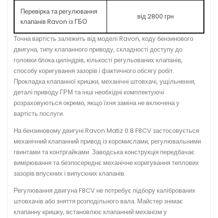
Перевірка та регулювання
від 2800 грн
клапанів Ravon із ГБО
Точна вартість залежить від моделі Ravon, коду бензинового
двигуна, типу клапанного приводу, складності доступу до
головки блока циліндрів, кількості регульованих клапанів,
способу коригування зазорів і фактичного обсягу робіт.
Прокладка клапанної кришки, механічні штовхачі, ущільнення,
деталі приводу ГРМ та інші необхідні комплектуючі
розраховуються окремо, якщо їхня заміна не включена у
вартість послуги.
На бензиновому двигуні Ravon Matiz 0.8 F8CV застосовується
механічний клапанний привод із коромислами, регулювальними
гвинтами та контргайками. Заводська конструкція передбачає
вимірювання та безпосереднє механічне коригування теплових
зазорів впускних і випускних клапанів.
Регулювання двигуна F8CV не потребує підбору каліброваних
штовхачів або зняття розподільного вала. Майстер знімає
клапанну кришку, встановлює клапанний механізм у