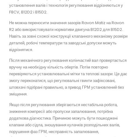
установлення валів і технологія регулювання відрізняються у
F8CV, B12D2 і B15D2.
Не можна переносити значення зазорів Ravon Matiz на Ravon
R2 або використовувати нормативи двигуна B12D2 для B15D2.
Навіть за зовні схожої конструкції клапанного механізму розміри
деталей, робочі температури та заводські допуски можуть
відрізнятися.
Після механічного регулювання колінчастий вал провертається
вручну на необхідну кількість обертів. Потім повторно
перевіряються установлювальні мітки та теплові зазори. Це дає
змогу переконатися, що регулювальні гвинти зафіксовані,
штовхачі підібрані правильно, а привод ГРМ установлений без
зміщення.
Якщо після регулювання зберігаються нестабільна робота,
зниження компресії або пропуски запалювання, потрібна
додаткова діагностика. Причиною можуть бути пошкоджені
клапани або сідла, зношування кулачків розподільних валів,
порушення фаз ГРМ, несправність запалювання,