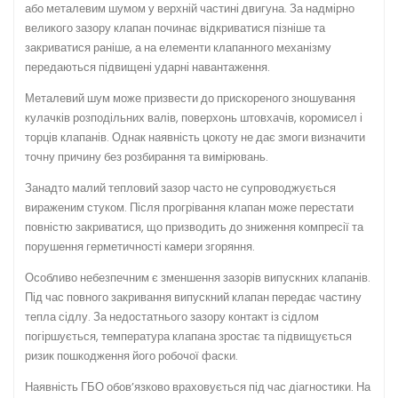
або металевим шумом у верхній частині двигуна. За надмірно
великого зазору клапан починає відкриватися пізніше та
закриватися раніше, а на елементи клапанного механізму
передаються підвищені ударні навантаження.
Металевий шум може призвести до прискореного зношування
кулачків розподільних валів, поверхонь штовхачів, коромисел і
торців клапанів. Однак наявність цокоту не дає змоги визначити
точну причину без розбирання та вимірювань.
Занадто малий тепловий зазор часто не супроводжується
вираженим стуком. Після прогрівання клапан може перестати
повністю закриватися, що призводить до зниження компресії та
порушення герметичності камери згоряння.
Особливо небезпечним є зменшення зазорів випускних клапанів.
Під час повного закривання випускний клапан передає частину
тепла сідлу. За недостатнього зазору контакт із сідлом
погіршується, температура клапана зростає та підвищується
ризик пошкодження його робочої фаски.
Наявність ГБО обов’язково враховується під час діагностики. На