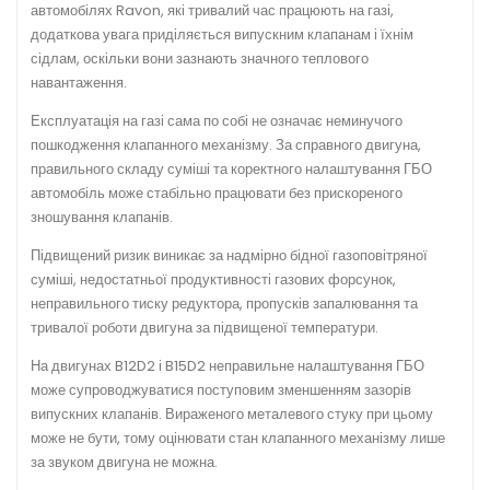
автомобілях Ravon, які тривалий час працюють на газі,
додаткова увага приділяється випускним клапанам і їхнім
сідлам, оскільки вони зазнають значного теплового
навантаження.
Експлуатація на газі сама по собі не означає неминучого
пошкодження клапанного механізму. За справного двигуна,
правильного складу суміші та коректного налаштування ГБО
автомобіль може стабільно працювати без прискореного
зношування клапанів.
Підвищений ризик виникає за надмірно бідної газоповітряної
суміші, недостатньої продуктивності газових форсунок,
неправильного тиску редуктора, пропусків запалювання та
тривалої роботи двигуна за підвищеної температури.
На двигунах B12D2 і B15D2 неправильне налаштування ГБО
може супроводжуватися поступовим зменшенням зазорів
випускних клапанів. Вираженого металевого стуку при цьому
може не бути, тому оцінювати стан клапанного механізму лише
за звуком двигуна не можна.