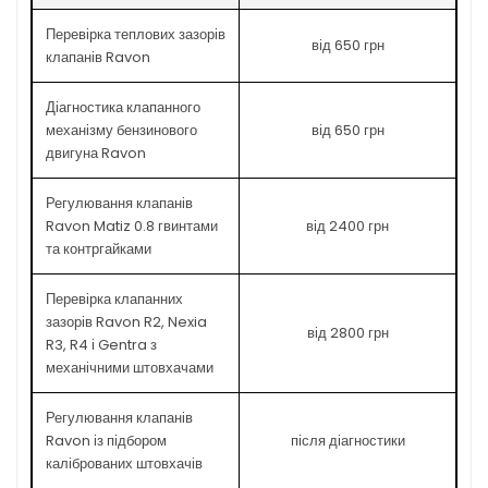
Перевірка теплових зазорів
від 650 грн
клапанів Ravon
Діагностика клапанного
механізму бензинового
від 650 грн
двигуна Ravon
Регулювання клапанів
Ravon Matiz 0.8 гвинтами
від 2400 грн
та контргайками
Перевірка клапанних
зазорів Ravon R2, Nexia
від 2800 грн
R3, R4 і Gentra з
механічними штовхачами
Регулювання клапанів
Ravon із підбором
після діагностики
каліброваних штовхачів