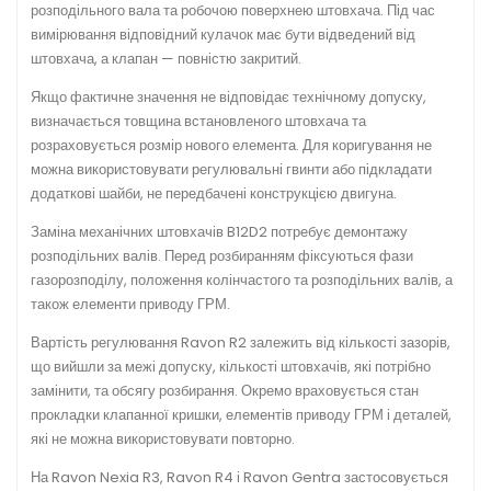
розподільного вала та робочою поверхнею штовхача. Під час
вимірювання відповідний кулачок має бути відведений від
штовхача, а клапан — повністю закритий.
Якщо фактичне значення не відповідає технічному допуску,
визначається товщина встановленого штовхача та
розраховується розмір нового елемента. Для коригування не
можна використовувати регулювальні гвинти або підкладати
додаткові шайби, не передбачені конструкцією двигуна.
Заміна механічних штовхачів B12D2 потребує демонтажу
розподільних валів. Перед розбиранням фіксуються фази
газорозподілу, положення колінчастого та розподільних валів, а
також елементи приводу ГРМ.
Вартість регулювання Ravon R2 залежить від кількості зазорів,
що вийшли за межі допуску, кількості штовхачів, які потрібно
замінити, та обсягу розбирання. Окремо враховується стан
прокладки клапанної кришки, елементів приводу ГРМ і деталей,
які не можна використовувати повторно.
На Ravon Nexia R3, Ravon R4 і Ravon Gentra застосовується