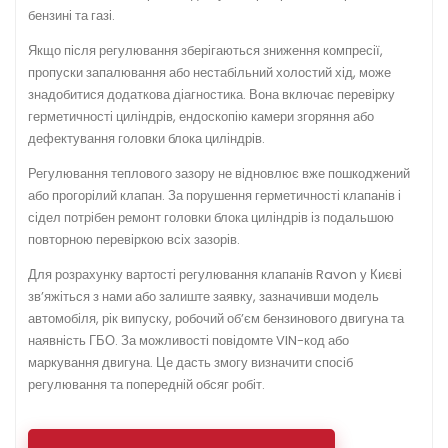
бензині та газі.
Якщо після регулювання зберігаються зниження компресії,
пропуски запалювання або нестабільний холостий хід, може
знадобитися додаткова діагностика. Вона включає перевірку
герметичності циліндрів, ендоскопію камери згоряння або
дефектування головки блока циліндрів.
Регулювання теплового зазору не відновлює вже пошкоджений
або прогорілий клапан. За порушення герметичності клапанів і
сідел потрібен ремонт головки блока циліндрів із подальшою
повторною перевіркою всіх зазорів.
Для розрахунку вартості регулювання клапанів Ravon у Києві
зв’яжіться з нами або залиште заявку, зазначивши модель
автомобіля, рік випуску, робочий об’єм бензинового двигуна та
наявність ГБО. За можливості повідомте VIN-код або
маркування двигуна. Це дасть змогу визначити спосіб
регулювання та попередній обсяг робіт.