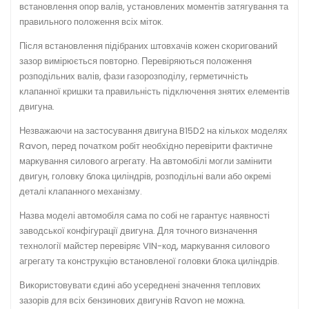
встановлення опор валів, установлених моментів затягування та
правильного положення всіх міток.
Після встановлення підібраних штовхачів кожен скоригований
зазор вимірюється повторно. Перевіряються положення
розподільних валів, фази газорозподілу, герметичність
клапанної кришки та правильність підключення знятих елементів
двигуна.
Незважаючи на застосування двигуна B15D2 на кількох моделях
Ravon, перед початком робіт необхідно перевірити фактичне
маркування силового агрегату. На автомобілі могли замінити
двигун, головку блока циліндрів, розподільні вали або окремі
деталі клапанного механізму.
Назва моделі автомобіля сама по собі не гарантує наявності
заводської конфігурації двигуна. Для точного визначення
технології майстер перевіряє VIN-код, маркування силового
агрегату та конструкцію встановленої головки блока циліндрів.
Використовувати єдині або усереднені значення теплових
зазорів для всіх бензинових двигунів Ravon не можна.