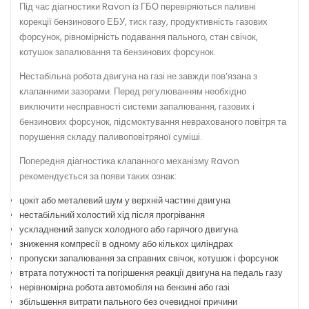
Під час діагностики Ravon із ГБО перевіряються паливні
корекції бензинового ЕБУ, тиск газу, продуктивність газових
форсунок, рівномірність подавання пального, стан свічок,
котушок запалювання та бензинових форсунок.
Нестабільна робота двигуна на газі не завжди пов’язана з
клапанними зазорами. Перед регулюванням необхідно
виключити несправності системи запалювання, газових і
бензинових форсунок, підсмоктування неврахованого повітря та
порушення складу паливоповітряної суміші.
Попередня діагностика клапанного механізму Ravon
рекомендується за появи таких ознак:
цокіт або металевий шум у верхній частині двигуна
нестабільний холостий хід після прогрівання
ускладнений запуск холодного або гарячого двигуна
зниження компресії в одному або кількох циліндрах
пропуски запалювання за справних свічок, котушок і форсунок
втрата потужності та погіршення реакції двигуна на педаль газу
нерівномірна робота автомобіля на бензині або газі
збільшення витрати пального без очевидної причини