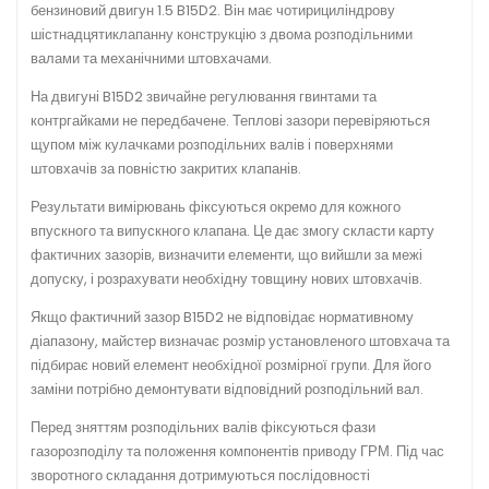
бензиновий двигун 1.5 B15D2. Він має чотирициліндрову
шістнадцятиклапанну конструкцію з двома розподільними
валами та механічними штовхачами.
На двигуні B15D2 звичайне регулювання гвинтами та
контргайками не передбачене. Теплові зазори перевіряються
щупом між кулачками розподільних валів і поверхнями
штовхачів за повністю закритих клапанів.
Результати вимірювань фіксуються окремо для кожного
впускного та випускного клапана. Це дає змогу скласти карту
фактичних зазорів, визначити елементи, що вийшли за межі
допуску, і розрахувати необхідну товщину нових штовхачів.
Якщо фактичний зазор B15D2 не відповідає нормативному
діапазону, майстер визначає розмір установленого штовхача та
підбирає новий елемент необхідної розмірної групи. Для його
заміни потрібно демонтувати відповідний розподільний вал.
Перед зняттям розподільних валів фіксуються фази
газорозподілу та положення компонентів приводу ГРМ. Під час
зворотного складання дотримуються послідовності