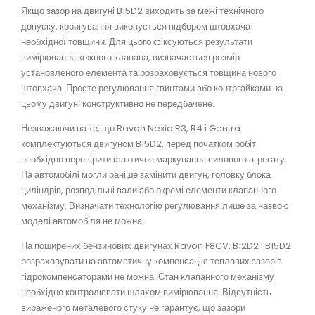
Якщо зазор на двигуні B15D2 виходить за межі технічного
допуску, коригування виконується підбором штовхача
необхідної товщини. Для цього фіксуються результати
вимірювання кожного клапана, визначається розмір
установленого елемента та розраховується товщина нового
штовхача. Просте регулювання гвинтами або контргайками на
цьому двигуні конструктивно не передбачене.
Незважаючи на те, що Ravon Nexia R3, R4 і Gentra
комплектуються двигуном B15D2, перед початком робіт
необхідно перевірити фактичне маркування силового агрегату.
На автомобілі могли раніше замінити двигун, головку блока
циліндрів, розподільні вали або окремі елементи клапанного
механізму. Визначати технологію регулювання лише за назвою
моделі автомобіля не можна.
На поширених бензинових двигунах Ravon F8CV, B12D2 і B15D2
розраховувати на автоматичну компенсацію теплових зазорів
гідрокомпенсаторами не можна. Стан клапанного механізму
необхідно контролювати шляхом вимірювання. Відсутність
вираженого металевого стуку не гарантує, що зазори