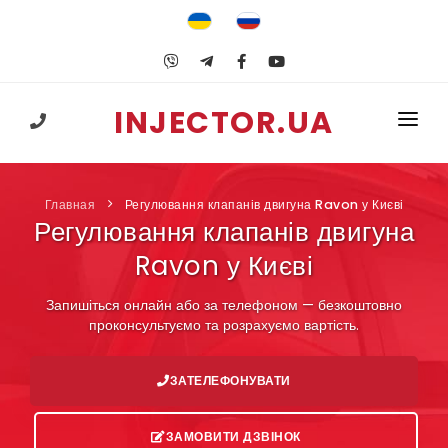
INJECTOR.UA
+38 (067) 547-25-74
ГОЛОВНА
Главная
Регулювання клапанів двигуна Ravon у Києві
ПОСЛУГИ
Регулювання клапанів двигуна
ГБО
Ravon у Києві
НАВЧАННЯ
Запишіться онлайн або за телефоном — безкоштовно
проконсультуємо та розрахуємо вартість.
КОРИСНЕ
ЗАТЕЛЕФОНУВАТИ
КОНТАКТИ
ЗАМОВИТИ ДЗВІНОК