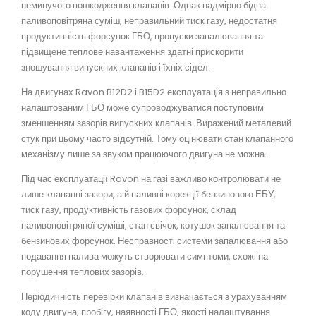
неминучого пошкодження клапанів. Однак надмірно бідна
паливоповітряна суміш, неправильний тиск газу, недостатня
продуктивність форсунок ГБО, пропуски запалювання та
підвищене теплове навантаження здатні прискорити
зношування випускних клапанів і їхніх сідел.
На двигунах Ravon B12D2 і B15D2 експлуатація з неправильно
налаштованим ГБО може супроводжуватися поступовим
зменшенням зазорів випускних клапанів. Виражений металевий
стук при цьому часто відсутній. Тому оцінювати стан клапанного
механізму лише за звуком працюючого двигуна не можна.
Під час експлуатації Ravon на газі важливо контролювати не
лише клапанні зазори, а й паливні корекції бензинового ЕБУ,
тиск газу, продуктивність газових форсунок, склад
паливоповітряної суміші, стан свічок, котушок запалювання та
бензинових форсунок. Несправності системи запалювання або
подавання палива можуть створювати симптоми, схожі на
порушення теплових зазорів.
Періодичність перевірки клапанів визначається з урахуванням
коду двигуна, пробігу, наявності ГБО, якості налаштування