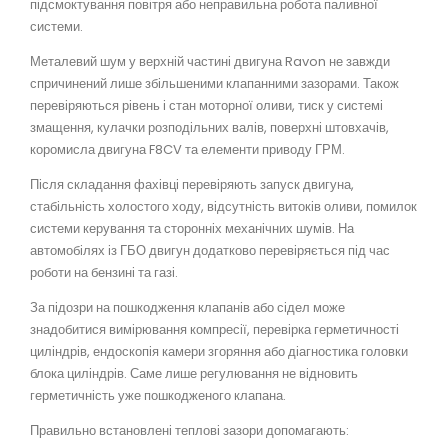
підсмоктування повітря або неправильна робота паливної
системи.
Металевий шум у верхній частині двигуна Ravon не завжди
спричинений лише збільшеними клапанними зазорами. Також
перевіряються рівень і стан моторної оливи, тиск у системі
змащення, кулачки розподільних валів, поверхні штовхачів,
коромисла двигуна F8CV та елементи приводу ГРМ.
Після складання фахівці перевіряють запуск двигуна,
стабільність холостого ходу, відсутність витоків оливи, помилок
системи керування та сторонніх механічних шумів. На
автомобілях із ГБО двигун додатково перевіряється під час
роботи на бензині та газі.
За підозри на пошкодження клапанів або сідел може
знадобитися вимірювання компресії, перевірка герметичності
циліндрів, ендоскопія камери згоряння або діагностика головки
блока циліндрів. Саме лише регулювання не відновить
герметичність уже пошкодженого клапана.
Правильно встановлені теплові зазори допомагають: