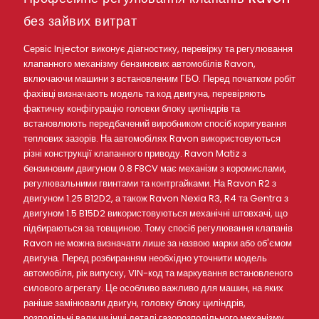
без зайвих витрат
Сервіс Injector виконує діагностику, перевірку та регулювання
клапанного механізму бензинових автомобілів Ravon,
включаючи машини з встановленим ГБО. Перед початком робіт
фахівці визначають модель та код двигуна, перевіряють
фактичну конфігурацію головки блоку циліндрів та
встановлюють передбачений виробником спосіб коригування
теплових зазорів. На автомобілях Ravon використовуються
різні конструкції клапанного приводу. Ravon Matiz з
бензиновим двигуном 0.8 F8CV має механізм з коромислами,
регулювальними гвинтами та контргайками. На Ravon R2 з
двигуном 1.25 B12D2, а також Ravon Nexia R3, R4 та Gentra з
двигуном 1.5 B15D2 використовуються механічні штовхачі, що
підбираються за товщиною. Тому спосіб регулювання клапанів
Ravon не можна визначати лише за назвою марки або об'ємом
двигуна. Перед розбиранням необхідно уточнити модель
автомобіля, рік випуску, VIN-код та маркування встановленого
силового агрегату. Це особливо важливо для машин, на яких
раніше замінювали двигун, головку блоку циліндрів,
розподільні вали чи інші деталі газорозподільного механізму.