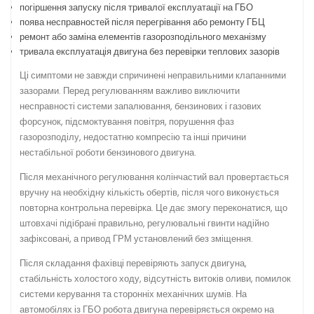
погіршення запуску після тривалої експлуатації на ГБО
поява несправностей після перегрівання або ремонту ГБЦ
ремонт або заміна елементів газорозподільного механізму
тривала експлуатація двигуна без перевірки теплових зазорів
Ці симптоми не завжди спричинені неправильними клапанними
зазорами. Перед регулюванням важливо виключити
несправності системи запалювання, бензинових і газових
форсунок, підсмоктування повітря, порушення фаз
газорозподілу, недостатню компресію та інші причини
нестабільної роботи бензинового двигуна.
Після механічного регулювання колінчастий вал провертається
вручну на необхідну кількість обертів, після чого виконується
повторна контрольна перевірка. Це дає змогу переконатися, що
штовхачі підібрані правильно, регулювальні гвинти надійно
зафіксовані, а привод ГРМ установлений без зміщення.
Після складання фахівці перевіряють запуск двигуна,
стабільність холостого ходу, відсутність витоків оливи, помилок
системи керування та сторонніх механічних шумів. На
автомобілях із ГБО робота двигуна перевіряється окремо на