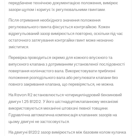
передбачене технічною документацією положення, вимірює
зазори щупом і коригує їх регулювальними гвинтами.
Після отримання необхідного значення положення
регулювального гвинта фіксується контргайкою. Кожен
відрегульований зазор вимірюється повторно, оскільки під час
остаточного затягування контргайки гвинт може незначно
зміститися.
Перевірка проводиться окремо для кожного впускного та
випускного клапана з дотриманням установленої послідовності
повертання колінчастого вала. Використовувати приблизні
положення розподільного вала або регулювати клапани без
повного закривання клапана, що перевіряється, не можна.
На Ravon R2 встановлюється чотирициліндровий бензиновий
двигун 1.25 B12D2. У його шістнадцятиклапанному механізмі
використовуються механічні штовхачі певної товщини.
Гідравлічна автоматична компенсація клапанних зазорів на
цьому двигуні не застосовується.
На двигуні B12D2 зазор вимірюється між базовим колом кулачка