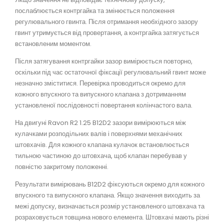
послаблюється контргайка та змінюється положення
регулювального гвинта. Після отримання необхідного зазору
гвинт утримується від провертання, а контргайка затягується
встановленим моментом.
Після затягування контргайки зазор вимірюється повторно,
оскільки під час остаточної фіксації регулювальний гвинт може
незначно зміститися. Перевірка проводиться окремо для
кожного впускного та випускного клапана з дотриманням
установленої послідовності повертання колінчастого вала.
На двигуні Ravon R2 1.25 B12D2 зазори вимірюються між
кулачками розподільних валів і поверхнями механічних
штовхачів. Для кожного клапана кулачок встановлюється
тильною частиною до штовхача, щоб клапан перебував у
повністю закритому положенні.
Результати вимірювань B12D2 фіксуються окремо для кожного
впускного та випускного клапана. Якщо значення виходить за
межі допуску, визначається розмір установленого штовхача та
розраховується товщина нового елемента. Штовхачі мають різні