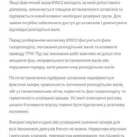
Якщо фактичний зазор B15D2 виходить за межі допустимого
діапазону, визначається товщина встановленого штовхача та
підбирається новий елемент необхідної розмірної групи. Для
заміни потрібно забезпечити доступ до штовхачів і демонтувати
відповідні розподільні вали.
Перед розбиранням механізму B15D2 фіксуються фази
газорозподілу, положення розподільних валів та елементи
приводу ГРМ. Під час виконання робіт важливо не допустити
зміщення фаз, неправильного встановлення валів або
порушення порядку затягування опор розподільних валів.
Після встановлення підібраних штовхачів перевіряються
фактичні зазори, правильність положення розподільних валів,
збіг установлювальних міток, коректність фаз газорозподілу та
герметичність клапанної кришки. Усі зняті електричні роз’єми,
шланги й елементи впуску повинні бути підключені у штатному
положенні.
Використовувати єдині або усереднені значення зазорів для
всіх бензинових двигунів Ravon не можна. Нормативи впускних
і випускних клапанів, температура вимірювання, послідовність