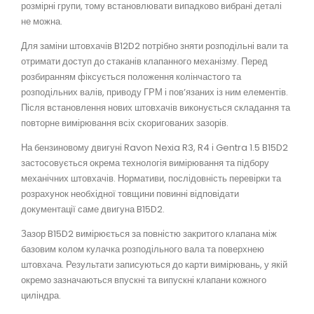
розмірні групи, тому встановлювати випадково вибрані деталі
не можна.
Для заміни штовхачів B12D2 потрібно зняти розподільні вали та
отримати доступ до стаканів клапанного механізму. Перед
розбиранням фіксується положення колінчастого та
розподільних валів, приводу ГРМ і пов’язаних із ним елементів.
Після встановлення нових штовхачів виконується складання та
повторне вимірювання всіх скоригованих зазорів.
На бензиновому двигуні Ravon Nexia R3, R4 і Gentra 1.5 B15D2
застосовується окрема технологія вимірювання та підбору
механічних штовхачів. Нормативи, послідовність перевірки та
розрахунок необхідної товщини повинні відповідати
документації саме двигуна B15D2.
Зазор B15D2 вимірюється за повністю закритого клапана між
базовим колом кулачка розподільного вала та поверхнею
штовхача. Результати записуються до карти вимірювань, у якій
окремо зазначаються впускні та випускні клапани кожного
циліндра.