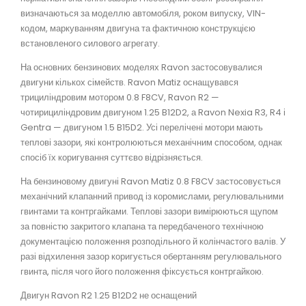
визначаються за моделлю автомобіля, роком випуску, VIN-
кодом, маркуванням двигуна та фактичною конструкцією
встановленого силового агрегату.
На основних бензинових моделях Ravon застосовувалися
двигуни кількох сімейств. Ravon Matiz оснащувався
трициліндровим мотором 0.8 F8CV, Ravon R2 —
чотирициліндровим двигуном 1.25 B12D2, а Ravon Nexia R3, R4 і
Gentra — двигуном 1.5 B15D2. Усі перелічені мотори мають
теплові зазори, які контролюються механічним способом, однак
спосіб їх коригування суттєво відрізняється.
На бензиновому двигуні Ravon Matiz 0.8 F8CV застосовується
механічний клапанний привод із коромислами, регулювальними
гвинтами та контргайками. Теплові зазори вимірюються щупом
за повністю закритого клапана та передбаченого технічною
документацією положення розподільного й колінчастого валів. У
разі відхилення зазор коригується обертанням регулювального
гвинта, після чого його положення фіксується контргайкою.
Двигун Ravon R2 1.25 B12D2 не оснащений