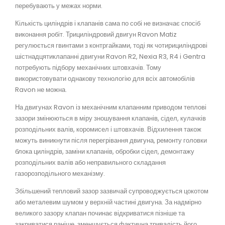
перебувають у межах норми.
Кількість циліндрів і клапанів сама по собі не визначає спосіб
виконання робіт. Трициліндровий двигун Ravon Matiz
регулюється гвинтами з контргайками, тоді як чотирициліндрові
шістнадцятиклапанні двигуни Ravon R2, Nexia R3, R4 і Gentra
потребують підбору механічних штовхачів. Тому
використовувати однакову технологію для всіх автомобілів
Ravon не можна.
На двигунах Ravon із механічним клапанним приводом теплові
зазори змінюються в міру зношування клапанів, сідел, кулачків
розподільних валів, коромисел і штовхачів. Відхилення також
можуть виникнути після перегрівання двигуна, ремонту головки
блока циліндрів, заміни клапанів, обробки сідел, демонтажу
розподільних валів або неправильного складання
газорозподільного механізму.
Збільшений тепловий зазор зазвичай супроводжується цокотом
або металевим шумом у верхній частині двигуна. За надмірно
великого зазору клапан починає відкриватися пізніше та
закриватися раніше, зменшується фактична тривалість його