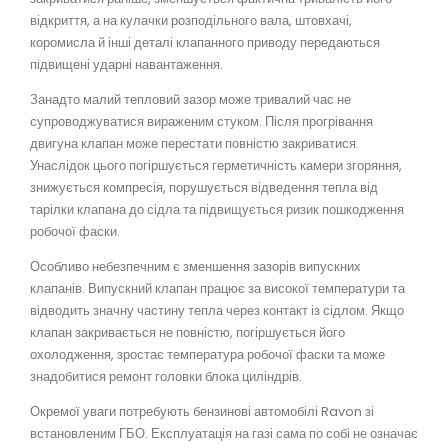
відкриття, а на кулачки розподільного вала, штовхачі,
коромисла й інші деталі клапанного приводу передаються
підвищені ударні навантаження.
Занадто малий тепловий зазор може тривалий час не
супроводжуватися вираженим стуком. Після прогрівання
двигуна клапан може перестати повністю закриватися.
Унаслідок цього погіршується герметичність камери згоряння,
знижується компресія, порушується відведення тепла від
тарілки клапана до сідла та підвищується ризик пошкодження
робочої фаски.
Особливо небезпечним є зменшення зазорів випускних
клапанів. Випускний клапан працює за високої температури та
відводить значну частину тепла через контакт із сідлом. Якщо
клапан закривається не повністю, погіршується його
охолодження, зростає температура робочої фаски та може
знадобитися ремонт головки блока циліндрів.
Окремої уваги потребують бензинові автомобілі Ravon зі
встановленим ГБО. Експлуатація на газі сама по собі не означає