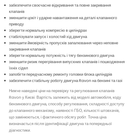
забезпечити своєчасне відкривання та повне закривання
клапанів
зменшити цокіт і ударне навантаження на деталі клапанного
приводу
зберегти нормальну компресію в циліндрах
стабілізувати запуск і холостий хід двигуна
зменшити ймовірність пропусків запалювання через неповне
закривання клапанів
зберегти нормальну потужність і тягу бензинового двигуна
зменшити ризик перегрівання випускних клапанів і пошкодження
їхніх сідел
запобігти передчасному ремонту головки блока циліндрів
забезпечити стабільну роботу двигуна Ravon на бензині та газі
Нижче наведені ціни на перевірку та регулювання клапанів
Ravon у Києві. Вартість залежить від моделі автомобіля, коду
бензинового двигуна, способу регулювання, складності доступу
до клапанного механізму, наявності ГБО, кількості штовхачів,
що замінюються, і фактичного обсягу робіт. Точна ціна
визначається після ідентифікації двигуна та попередньої
діагностики.