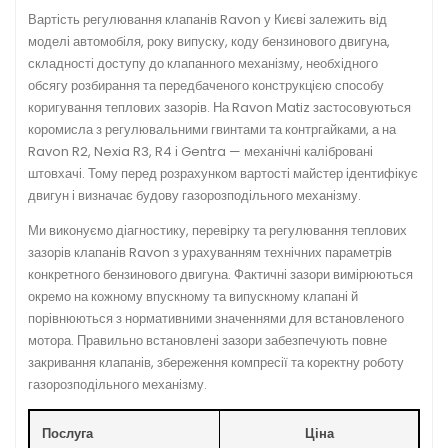
Вартість регулювання клапанів Ravon у Києві залежить від
моделі автомобіля, року випуску, коду бензинового двигуна,
складності доступу до клапанного механізму, необхідного
обсягу розбирання та передбаченого конструкцією способу
коригування теплових зазорів. На Ravon Matiz застосовуються
коромисла з регулювальними гвинтами та контргайками, а на
Ravon R2, Nexia R3, R4 і Gentra — механічні калібровані
штовхачі. Тому перед розрахунком вартості майстер ідентифікує
двигун і визначає будову газорозподільного механізму.
Ми виконуємо діагностику, перевірку та регулювання теплових
зазорів клапанів Ravon з урахуванням технічних параметрів
конкретного бензинового двигуна. Фактичні зазори вимірюються
окремо на кожному впускному та випускному клапані й
порівнюються з нормативними значеннями для встановленого
мотора. Правильно встановлені зазори забезпечують повне
закривання клапанів, збереження компресії та коректну роботу
газорозподільного механізму.
Послуга
Ціна