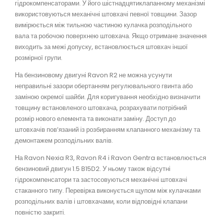
гідрокомпенсаторами. У його шістнадцятиклапанному механізмі
використовуються механічні штовхачі певної товщини. Зазор
вимірюється між тильною частиною кулачка розподільного
вала та робочою поверхнею штовхача. Якщо отримане значення
виходить за межі допуску, встановлюється штовхач іншої
розмірної групи.
На бензиновому двигуні Ravon R2 не можна усунути
неправильні зазори обертанням регулювального гвинта або
заміною окремої шайби. Для коригування необхідно визначити
товщину встановленого штовхача, розрахувати потрібний
розмір нового елемента та виконати заміну. Доступ до
штовхачів пов’язаний із розбиранням клапанного механізму та
демонтажем розподільних валів.
На Ravon Nexia R3, Ravon R4 і Ravon Gentra встановлюється
бензиновий двигун 1.5 B15D2. У ньому також відсутні
гідрокомпенсатори та застосовуються механічні штовхачі
стаканного типу. Перевірка виконується щупом між кулачками
розподільних валів і штовхачами, коли відповідні клапани
повністю закриті.