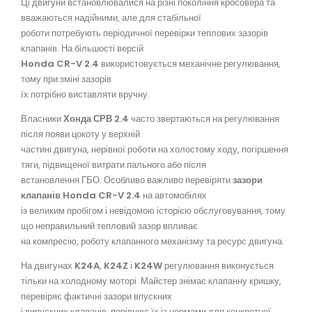
Ці двигуни встановлювалися на різні покоління кросовера та
вважаються надійними, але для стабільної
роботи потребують періодичної перевірки теплових зазорів
клапанів. На більшості версій
Honda CR-V 2.4
використовується механічне регулювання,
тому при зміні зазорів
їх потрібно виставляти вручну.
Власники
Хонда СРВ 2.4
часто звертаються на регулювання
після появи цокоту у верхній
частині двигуна, нерівної роботи на холостому ходу, погіршення
тяги, підвищеної витрати пального або після
встановлення ГБО. Особливо важливо перевіряти
зазори
клапанів Honda CR-V 2.4
на автомобілях
із великим пробігом і невідомою історією обслуговування, тому
що неправильний тепловий зазор впливає
на компресію, роботу клапанного механізму та ресурс двигуна.
На двигунах
K24A
,
K24Z
і
K24W
регулювання виконується
тільки на холодному моторі. Майстер знімає клапанну кришку,
перевіряє фактичні зазори впускних
і випускних клапанів, порівнює їх із нормами для конкретної