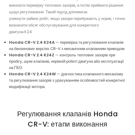
виконати перевірку теплових зазорів, а потім приймати рішення
щодо регулювання. Такий підхід допомагає
уникнути зайвих робіт, якщо зазори перебувають у нормі, і точно
визначити обсяг обслуговування для конкретного
двигуна K24.
Honda CR-V 2.4 K24A
— перевірка та регулювання клапанів
на бензинових версіях CR-V з механічним клапанним приводом.
Honda CR-V 2.4 K24Z
— контроль теплових зазорів при
пробігу, шумі клапанів, нерівній роботі двигуна або експлуатації
на ГБО.
Honda CR-V 2.4 K24W
— діагностика клапанного механізму
та регулювання зазорів з урахуванням особливостей конкретної
модифікації мотора.
Регулювання клапанів Honda
CR-V: етапи виконання