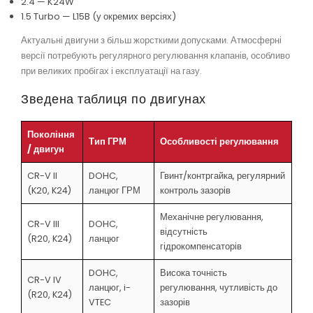
2.4 — K24W
1.5 Turbo — L15B (у окремих версіях)
Актуальні двигуни з більш жорсткими допусками. Атмосферні
версії потребують регулярного регулювання клапанів, особливо
при великих пробігах і експлуатації на газу.
Зведена таблиця по двигунах
Покоління
Тип ГРМ
Особливості регулювання
/ двигун
CR-V II
DOHC,
Гвинт/контргайка, регулярний
(K20, K24)
ланцюг ГРМ
контроль зазорів
Механічне регулювання,
CR-V III
DOHC,
відсутність
(R20, K24)
ланцюг
гідрокомпенсаторів
DOHC,
Висока точність
CR-V IV
ланцюг, i-
регулювання, чутливість до
(R20, K24)
VTEC
зазорів