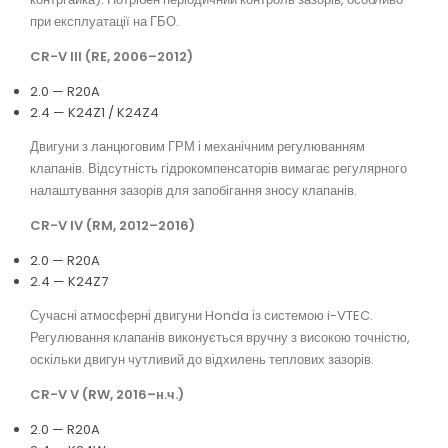
при експлуатації на ГБО.
CR-V III (RE, 2006–2012)
2.0 — R20A
2.4 — K24Z1 / K24Z4
Двигуни з ланцюговим ГРМ і механічним регулюванням
клапанів. Відсутність гідрокомпенсаторів вимагає регулярного
налаштування зазорів для запобігання зносу клапанів.
CR-V IV (RM, 2012–2016)
2.0 — R20A
2.4 — K24Z7
Сучасні атмосферні двигуни Honda із системою i-VTEC.
Регулювання клапанів виконується вручну з високою точністю,
оскільки двигун чутливий до відхилень теплових зазорів.
CR-V V (RW, 2016–н.ч.)
2.0 — R20A