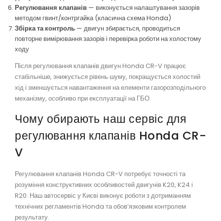
Регулювання клапанів
— виконується налаштування зазорів
методом гвинт/контргайка (класична схема Honda)
Збірка та контроль
— двигун збирається, проводиться
повторне вимірювання зазорів і перевірка роботи на холостому
ходу
Після регулювання клапанів двигун Honda CR-V працює
стабільніше, знижується рівень шуму, покращується холостий
хід і зменшується навантаження на елементи газорозподільного
механізму, особливо при експлуатації на ГБО.
Чому обирають наш сервіс для
регулювання клапанів Honda CR-
V
Регулювання клапанів Honda CR-V потребує точності та
розуміння конструктивних особливостей двигунів K20, K24 і
R20. Наш автосервіс у Києві виконує роботи з дотриманням
технічних регламентів Honda та обов’язковим контролем
результату.