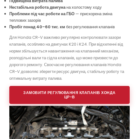
Підвищена витрата палива
Нестабільна робота двигуна
на холостому ходу
Проблеми під час роботи на ГБО
— прискорена зміна
теплових зазорів
Пробіг понад 40–60 тис. км
без регулювання клапанів
Для Honda CR-V важливо регулярно контролювати зазори
клапанів, особливо на двигунах K20 і K24. При відхиленні від
норми збільшується навантаження на клапанний механізм,
розподільні вали та сідла клапанів, що може призвести до
дорогого ремонту. Своєчасне регулювання клапанів Honda
CR-V дозволяє зберегти ресурс двигуна, стабільну роботу та
оптимальну витрату палива.
ЗАМОВИТИ РЕГУЛЮВАННЯ КЛАПАНІВ ХОНДА
ЦР-В