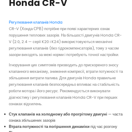
Honda CR-V
Регулювання клапанів Honda
CR-V (Хонда СРВ) потрібне при появі характерних ознак
порушення теплових зазорів. На більшості двигунів Honda CR-
V (2.0, 2.4 — серії K20 і K24) використовуються механічні
регулювання клапанів (без гідрокомпенсаторів), тому з часом
зазори виходять за межі норми і потребують точної настройки.
Ігнорування цих симптомів призводить до прискореного зносу
клапанного механізму, зниження компресії, втрати потужності та
збільшення витрати палива. Для двигунів Honda правильне
регулювання клапанів безпосередньо впливає на стабільність
роботи мотора і його ресурс. Рекомендується виконувати
діагностику і регулювання клапанів Honda CR-V при перших
ознаках відхилень.
Стук клапанів на холодному або прогрітому двигуні
— часта
ознака збільшених зазорів
Втрата потужності та погіршення динаміки
під час розгону