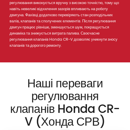
регулювання виконується вручну з високою точністю, тому що
навіть невеликі відхилення зазорів впливають на роботу
двигуна. Фахівці додатково перевіряють стан розподільних
валів, клапанів та сполучених елементів. Після регулювання
двигун працює рівніше, зменшується шум, покращується
динаміка та знижується витрата палива. Своєчасне
регулювання клапанів Honda CR-V дозволяє уникнути зносу
клапанів та дорогого ремонту.
Наші переваги
регулювання
клапанів Honda CR-
V (Хонда СРВ)