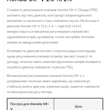
Стоимость регулювання клапанів Honda CR-V (Хонда СРВ)
залежить від типу двигуна, конструкції газорозподільного
механізму та загального стану клапанного вузла. На більшості
двигунів Honda CR-V (2.0, 2.4 — серії K20 і K24)
використовується механічне регулювання клапанів без
гідрокомпенсаторів, що вимагає точної настройки теплових
зазорів за заводськими допусками.
Особливістю двигунів Honda є класична рядна конструкція,
однак регулювання клапанів потребує високої точності та
досвіду, оскільки навіть невеликі відхилення зазорів впливають
на роботу двигуна, компресію та ресурс ГБЦ.
Ми виконуємо регулювання клапанів Honda CR-V з
дотриманням технічних вимог виробника, що забезпечує
стабільну роботу двигуна, зниження шуму, коректну компресію
та збільшення ресурсу мотора.
Послуга для Honda CR-
Ціна
V