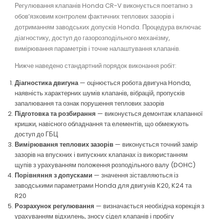
Регулювання клапанів Honda CR-V виконується поетапно з
обов’язковим контролем фактичних теплових зазорів і
дотриманням заводських допусків Honda. Процедура включає
діагностику, доступ до газорозподільного механізму,
вимірювання параметрів і точне налаштування клапанів.
Нижче наведено стандартний порядок виконання робіт:
Діагностика двигуна
— оцінюється робота двигуна Honda,
наявність характерних шумів клапанів, вібрацій, пропусків
запалювання та ознак порушення теплових зазорів
Підготовка та розбирання
— виконується демонтаж клапанної
кришки, навісного обладнання та елементів, що обмежують
доступ до ГБЦ
Вимірювання теплових зазорів
— виконується точний замір
зазорів на впускних і випускних клапанах із використанням
щупів з урахуванням положення розподільного валу (DOHC)
Порівняння з допусками
— значення зіставляються із
заводськими параметрами Honda для двигунів K20, K24 та
R20
Розрахунок регулювання
— визначається необхідна корекція з
урахуванням відхилень, зносу сідел клапанів і пробігу