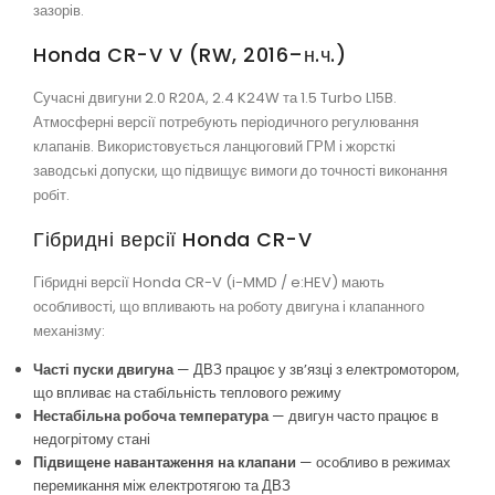
зазорів.
Honda CR-V V (RW, 2016–н.ч.)
Сучасні двигуни 2.0 R20A, 2.4 K24W та 1.5 Turbo L15B.
Атмосферні версії потребують періодичного регулювання
клапанів. Використовується ланцюговий ГРМ і жорсткі
заводські допуски, що підвищує вимоги до точності виконання
робіт.
Гібридні версії Honda CR-V
Гібридні версії Honda CR-V (i-MMD / e:HEV) мають
особливості, що впливають на роботу двигуна і клапанного
механізму:
Часті пуски двигуна
— ДВЗ працює у зв’язці з електромотором,
що впливає на стабільність теплового режиму
Нестабільна робоча температура
— двигун часто працює в
недогрітому стані
Підвищене навантаження на клапани
— особливо в режимах
перемикання між електротягою та ДВЗ