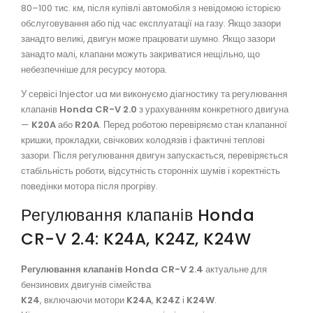
80–100 тис. км, після купівлі автомобіля з невідомою історією
обслуговування або під час експлуатації на газу. Якщо зазори
занадто великі, двигун може працювати шумно. Якщо зазори
занадто малі, клапани можуть закриватися нещільно, що
небезпечніше для ресурсу мотора.
У сервісі Injector.ua ми виконуємо діагностику та регулювання
клапанів
Honda CR-V 2.0
з урахуванням конкретного двигуна
—
K20A
або
R20A
. Перед роботою перевіряємо стан клапанної
кришки, прокладки, свічкових колодязів і фактичні теплові
зазори. Після регулювання двигун запускається, перевіряється
стабільність роботи, відсутність сторонніх шумів і коректність
поведінки мотора після прогріву.
Регулювання клапанів Honda
CR-V 2.4: K24A, K24Z, K24W
Регулювання клапанів Honda CR-V 2.4
актуальне для
бензинових двигунів сімейства
K24
, включаючи мотори
K24A
,
K24Z
і
K24W
.