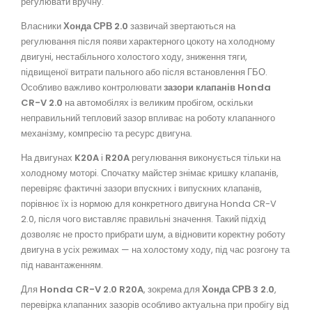
регулювати вручну.
Власники
Хонда СРВ 2.0
зазвичай звертаються на
регулювання після появи характерного цокоту на холодному
двигуні, нестабільного холостого ходу, зниження тяги,
підвищеної витрати пального або після встановлення ГБО.
Особливо важливо контролювати
зазори клапанів Honda
CR-V 2.0
на автомобілях із великим пробігом, оскільки
неправильний тепловий зазор впливає на роботу клапанного
механізму, компресію та ресурс двигуна.
На двигунах
K20A
і
R20A
регулювання виконується тільки на
холодному моторі. Спочатку майстер знімає кришку клапанів,
перевіряє фактичні зазори впускних і випускних клапанів,
порівнює їх із нормою для конкретного двигуна Honda CR-V
2.0, після чого виставляє правильні значення. Такий підхід
дозволяє не просто прибрати шум, а відновити коректну роботу
двигуна в усіх режимах — на холостому ходу, під час розгону та
під навантаженням.
Для
Honda CR-V 2.0 R20A
, зокрема для
Хонда СРВ 3 2.0
,
перевірка клапанних зазорів особливо актуальна при пробігу від