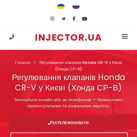
INJECTOR.UA
+38 (067) 547-25-74
ГОЛОВНА
Главная
Регулювання клапанів Honda CR-V у Києві
ПОСЛУГИ
(Хонда СР-В)
Регулювання клапанів Honda
ГБО
CR-V у Києві (Хонда СР-В)
НАВЧАННЯ
Запишіться онлайн або за телефоном — безкоштовно
КОРИСНЕ
проконсультуємо та розрахуємо вартість.
КОНТАКТИ
ЗАТЕЛЕФОНУВАТИ