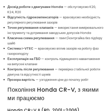
Досвід роботи з двигунами Honda
— обслуговуємо K20,
K24, R20
Відсутність гідрокомпенсаторів
— враховуємо необхідність
регулярного регулювання зазорів
Точне регулювання клапанів
— використання вимірювального
інструменту та дотримання заводських допусків Honda
Класична схема регулювання
— гвинт/контргайка без підбору
шайб
Система i-VTEC
— враховуємо вплив зазорів на роботу фаз
газорозподілу
Експлуатація на ГБО
— контроль підвищеного навантаження
на випускні клапани
Контроль після регулювання
— перевірка стабільної роботи
двигуна та відсутності шумів
Прозора вартість
— узгодження ціни до початку робіт
Покоління Honda CR-V, з якими
ми працюємо
Honda CR-V II (RD, 2001–2006)