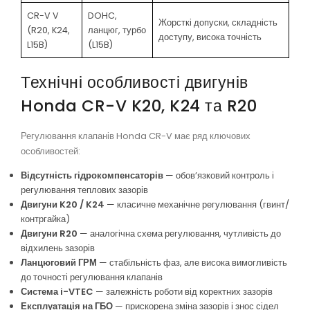
CR-V V
DOHC,
Жорсткі допуски, складність
(R20, K24,
ланцюг, турбо
доступу, висока точність
L15B)
(L15B)
Технічні особливості двигунів
Honda CR-V K20, K24 та R20
Регулювання клапанів Honda CR-V має ряд ключових
особливостей:
Відсутність гідрокомпенсаторів
— обов’язковий контроль і
регулювання теплових зазорів
Двигуни K20 / K24
— класичне механічне регулювання (гвинт/
контргайка)
Двигуни R20
— аналогічна схема регулювання, чутливість до
відхилень зазорів
Ланцюговий ГРМ
— стабільність фаз, але висока вимогливість
до точності регулювання клапанів
Система i-VTEC
— залежність роботи від коректних зазорів
Експлуатація на ГБО
— прискорена зміна зазорів і знос сідел