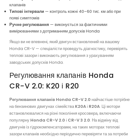
клапанів
Типові інтервали
— контроль кожні 40–60 тис. км або при
появі симптомів
Ручне регулювання
— виконується за фактичними
вимірюваннями з дотриманням допусків Honda
Якщо ви не впевнені, який двигун встановлений на вашому
Honda CR-V — спеціалісти проведуть діагностику, перевірять
теплові зазори і виконають регулювання з урахуванням
заводських допусків Honda.
Регулювання клапанів Honda
CR-V 2.0: K20 і R20
Регулювання клапанів Honda CR-V 2.0
найчастіше потрібне
на бензинових двигунах сімейства
K20A
і
R20A
. Ці мотори
встановлювалися на різні покоління кросовера, включаючи
популярну
Honda CR-V 2.0
і
CR-V 3 2.0
. На відміну від
двигунів із гідрокомпенсаторами, на таких моторах теплові
зазори клапанів необхідно періодично перевіряти та за потреби