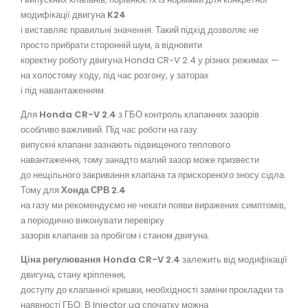
модифікації двигуна
K24
і виставляє правильні значення. Такий підхід дозволяє не
просто прибрати сторонній шум, а відновити
коректну роботу двигуна Honda CR-V 2.4 у різних режимах —
на холостому ходу, під час розгону, у заторах
і під навантаженням.
Для
Honda CR-V 2.4
з ГБО контроль клапанних зазорів
особливо важливий. Під час роботи на газу
випускні клапани зазнають підвищеного теплового
навантаження, тому занадто малий зазор може призвести
до нещільного закривання клапана та прискореного зносу сідла.
Тому для
Хонда СРВ 2.4
на газу ми рекомендуємо не чекати появи виражених симптомів,
а періодично виконувати перевірку
зазорів клапанів за пробігом і станом двигуна.
Ціна регулювання Honda CR-V 2.4
залежить від модифікації
двигуна, стану кріплення,
доступу до клапанної кришки, необхідності заміни прокладки та
наявності ГБО. В Injector.ua спочатку можна