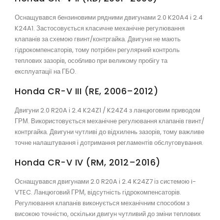
Оснащувався бензиновими рядними двигунами 2.0 K20A4 і 2.4
K24A1. Застосовується класичне механічне регулювання
клапанів за схемою гвинт/контргайка. Двигуни не мають
гідрокомпенсаторів, тому потрібен регулярний контроль
теплових зазорів, особливо при великому пробігу та
експлуатації на ГБО.
Honda CR-V III (RE, 2006–2012)
Двигуни 2.0 R20A і 2.4 K24Z1 / K24Z4 з ланцюговим приводом
ГРМ. Використовується механічне регулювання клапанів гвинт/
контргайка. Двигуни чутливі до відхилень зазорів, тому важливе
точне налаштування і дотримання регламентів обслуговування.
Honda CR-V IV (RM, 2012–2016)
Оснащувався двигунами 2.0 R20A і 2.4 K24Z7 із системою i-
VTEC. Ланцюговий ГРМ, відсутність гідрокомпенсаторів.
Регулювання клапанів виконується механічним способом з
високою точністю, оскільки двигун чутливий до зміни теплових