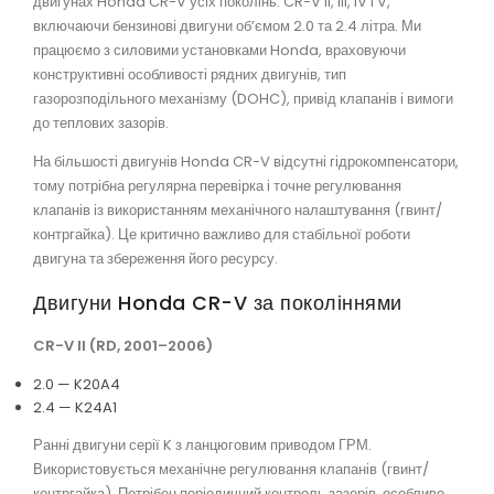
двигунах Honda CR-V усіх поколінь: CR-V II, III, IV і V,
включаючи бензинові двигуни об’ємом 2.0 та 2.4 літра. Ми
працюємо з силовими установками Honda, враховуючи
конструктивні особливості рядних двигунів, тип
газорозподільного механізму (DOHC), привід клапанів і вимоги
до теплових зазорів.
На більшості двигунів Honda CR-V відсутні гідрокомпенсатори,
тому потрібна регулярна перевірка і точне регулювання
клапанів із використанням механічного налаштування (гвинт/
контргайка). Це критично важливо для стабільної роботи
двигуна та збереження його ресурсу.
Двигуни Honda CR-V за поколіннями
CR-V II (RD, 2001–2006)
2.0 — K20A4
2.4 — K24A1
Ранні двигуни серії K з ланцюговим приводом ГРМ.
Використовується механічне регулювання клапанів (гвинт/
контргайка). Потрібен періодичний контроль зазорів, особливо