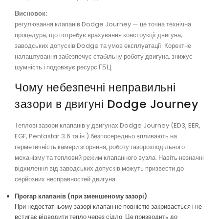
Висновок:
регулювання клапанів Dodge Journey — це точна технічна
процедура, що потребує врахування конструкції двигуна,
заводських допусків Dodge та умов експлуатації. Коректне
налаштування забезпечує стабільну роботу двигуна, знижує
шумність і подовжує ресурс ГБЦ.
Чому небезпечні неправильні
зазори в двигуні Dodge Journey
Теплові зазори клапанів у двигунах Dodge Journey (ED3, EER,
EGF, Pentastar 3.6 та ін.) безпосередньо впливають на
герметичність камери згоряння, роботу газорозподільного
механізму та тепловий режим клапанного вузла. Навіть незначні
відхилення від заводських допусків можуть призвести до
серйозних несправностей двигуна.
Прогар клапанів (при зменшеному зазорі)
При недостатньому зазорі клапан не повністю закривається і не
встигає відводити тепло через сідло. Це призводить до