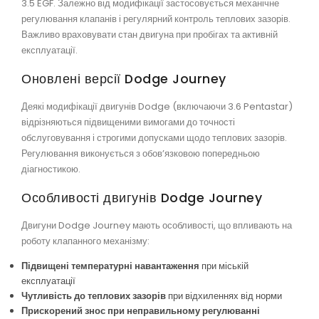
3.5 EGF. Залежно від модифікації застосовується механічне
регулювання клапанів і регулярний контроль теплових зазорів.
Важливо враховувати стан двигуна при пробігах та активній
експлуатації.
Оновлені версії Dodge Journey
Деякі модифікації двигунів Dodge (включаючи 3.6 Pentastar)
відрізняються підвищеними вимогами до точності
обслуговування і строгими допусками щодо теплових зазорів.
Регулювання виконується з обов’язковою попередньою
діагностикою.
Особливості двигунів Dodge Journey
Двигуни Dodge Journey мають особливості, що впливають на
роботу клапанного механізму:
Підвищені температурні навантаження
при міській
експлуатації
Чутливість до теплових зазорів
при відхиленнях від норми
Прискорений знос при неправильному регулюванні