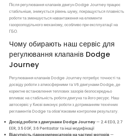
Після регулювання клапанів двигун Dodge Journey працює
стабільніше, знижується рівень шуму, покращується плавність
роботи та зменшується навантаження на елементи
газорозподільного механізму, особливо при експлуатації на
ГБО.
Чому обирають наш сервіс для
регулювання клапанів Dodge
Journey
Регулювання клапанів Dodge Journey потребує точності та
досвіду роботи з атмосферними та V6 двигунами Dodge, де
коректне встановлення теплових зазорів безпосередньо
впливає на стабільність роботи двигуна та його ресурс. Наш
автосервіс у Києві виконує роботи з дотриманням технічних
регламентів Dodge та обов’язковим контролем результату.
Досвід роботи з двигунами Dodge Journey
— 2.4 ED3, 2.7
EER, 3.5 EGF, 3.6 Pentastar та інші модифікації
Відсутність гідрокомпенсаторів на частині моторів
—