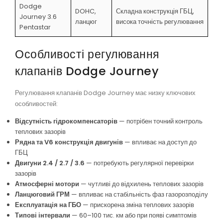
Dodge
DOHC,
Складна конструкція ГБЦ,
Journey 3.6
ланцюг
висока точність регулювання
Pentastar
Особливості регулювання
клапанів Dodge Journey
Регулювання клапанів Dodge Journey має низку ключових
особливостей:
Відсутність гідрокомпенсаторів
— потрібен точний контроль
теплових зазорів
Рядна та V6 конструкція двигунів
— впливає на доступ до
ГБЦ
Двигуни 2.4 / 2.7 / 3.6
— потребують регулярної перевірки
зазорів
Атмосферні мотори
— чутливі до відхилень теплових зазорів
Ланцюговий ГРМ
— впливає на стабільність фаз газорозподілу
Експлуатація на ГБО
— прискорена зміна теплових зазорів
Типові інтервали
— 60–100 тис. км або при появі симптомів