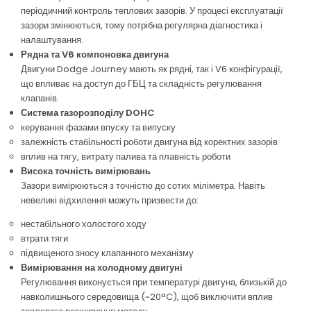
періодичний контроль теплових зазорів. У процесі експлуатації
зазори змінюються, тому потрібна регулярна діагностика і
налаштування.
Рядна та V6 компоновка двигуна
Двигуни Dodge Journey мають як рядні, так і V6 конфігурації,
що впливає на доступ до ГБЦ та складність регулювання
клапанів.
Система газорозподілу DOHC
керування фазами впуску та випуску
залежність стабільності роботи двигуна від коректних зазорів
вплив на тягу, витрату палива та плавність роботи
Висока точність вимірювань
Зазори вимірюються з точністю до сотих міліметра. Навіть
невеликі відхилення можуть призвести до:
нестабільного холостого ходу
втрати тяги
підвищеного зносу клапанного механізму
Вимірювання на холодному двигуні
Регулювання виконується при температурі двигуна, близькій до
навколишнього середовища (~20°C), щоб виключити вплив