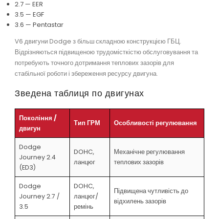
2.7 — EER
3.5 — EGF
3.6 — Pentastar
V6 двигуни Dodge з більш складною конструкцією ГБЦ.
Відрізняються підвищеною трудомісткістю обслуговування та
потребують точного дотримання теплових зазорів для
стабільної роботи і збереження ресурсу двигуна.
Зведена таблиця по двигунах
Покоління /
Тип ГРМ
Особливості регулювання
двигун
Dodge
DOHC,
Механічне регулювання
Journey 2.4
ланцюг
теплових зазорів
(ED3)
Dodge
DOHC,
Підвищена чутливість до
Journey 2.7 /
ланцюг/
відхилень зазорів
3.5
ремінь