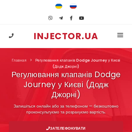
INJECTOR.UA
+38 (067) 547-25-74
ГОЛОВНА
Главная
Регулювання клапанів Dodge Journey у Києві
ПОСЛУГИ
(Додж Джорні)
Регулювання клапанів Dodge
ГБО
Journey у Києві (Додж
НАВЧАННЯ
Джорні)
КОРИСНЕ
Запишіться онлайн або за телефоном — безкоштовно
проконсультуємо та розрахуємо вартість.
КОНТАКТИ
ЗАТЕЛЕФОНУВАТИ