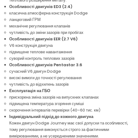
теплового розширення металу.
Особливості двигунів ED3 (2.4)
класична атмосферна конструкція Dodge
ланцюговий ГРМ
механічне регулювання клапанів
чутливість до зміни зазорів при пробігах
Особливості двигунів EER (2.7 V6)
V6 конструкція двигуна
підвищене теплове навантаження
суворий контроль теплових зазорів
Особливості двигунів Pentastar 3.6
сучасний V6 двигун Dodge
високі вимоги до точності регулювання
чутливість до відхилень зазорів
Експлуатація на ГБО
прискорена зміна зазорів на випускних клапанах
підвищена температура згоряння суміші
скорочення інтервалів перевірки (40–60 тис. км)
Індивідуальний підхід до кожного двигуна
Кожен двигун Dodge Journey має свої допуски та особливості,
тому регулювання виконується строго за фактичними
вимірюваннями, а не усередненими значеннями.