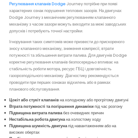
Регулювання клапанів Dodge
Journey потрібне при появі
характерних ознак порушення теплових зазорів. На двигунах
Dodge Journey з механічним регулюванням клапанного
механізму з часом зазори можуть виходити за межі заводських
допусків і потребують точної настройки.
Ігнорування таких симптомів може призвести до прискореного
зносу клапанного механізму, зниження компресії, втрати
потужності та збільшення витрати палива. Для двигунів Dodge
коректне регулювання клапанів безпосередньо впливає на
стабільність роботи мотора, ресурс ГБЦ і довговічність
газорозподільного механізму. Діагностику рекомендується
проводити при перших ознаках відхилень або в рамках
планового обслуговування.
Цокіт або стукіт клапанів
на холодному або прогрітому двигуні
Втрата потужності та погіршення динаміки
під час розгону
Підвищена витрата палива
без очевидних причин
Нестабільна робота двигуна
на холостому ходу
Підвищена шумність двигуна
під навантаженням або на
високих обертах