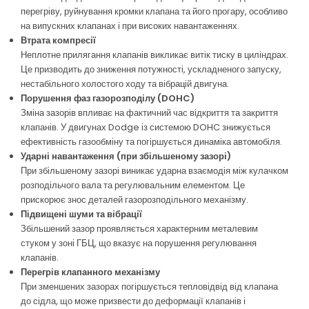
перегріву, руйнування кромки клапана та його прогару, особливо
на випускних клапанах і при високих навантаженнях.
Втрата компресії
Неплотне прилягання клапанів викликає витік тиску в циліндрах.
Це призводить до зниження потужності, ускладненого запуску,
нестабільного холостого ходу та вібрацій двигуна.
Порушення фаз газорозподілу (DOHC)
Зміна зазорів впливає на фактичний час відкриття та закриття
клапанів. У двигунах Dodge із системою DOHC знижується
ефективність газообміну та погіршується динаміка автомобіля.
Ударні навантаження (при збільшеному зазорі)
При збільшеному зазорі виникає ударна взаємодія між кулачком
розподільчого вала та регулювальним елементом. Це
прискорює знос деталей газорозподільного механізму.
Підвищені шуми та вібрації
Збільшений зазор проявляється характерним металевим
стуком у зоні ГБЦ, що вказує на порушення регулювання
клапанів.
Перегрів клапанного механізму
При зменшених зазорах погіршується тепловідвід від клапана
до сідла, що може призвести до деформації клапанів і