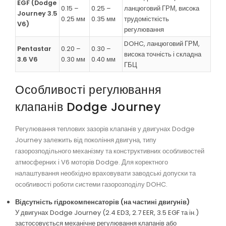
EGF (Dodge
0.15 –
0.25 –
ланцюговий ГРМ, висока
Journey 3.5
0.25 мм
0.35 мм
трудомісткість
V6)
регулювання
DOHC, ланцюговий ГРМ,
Pentastar
0.20 –
0.30 –
висока точність і складна
3.6 V6
0.30 мм
0.40 мм
ГБЦ
Особливості регулювання
клапанів Dodge Journey
Регулювання теплових зазорів клапанів у двигунах Dodge
Journey залежить від покоління двигуна, типу
газорозподільного механізму та конструктивних особливостей
атмосферних і V6 моторів Dodge. Для коректного
налаштування необхідно враховувати заводські допуски та
особливості роботи системи газорозподілу DOHC.
Відсутність гідрокомпенсаторів (на частині двигунів)
У двигунах Dodge Journey (2.4 ED3, 2.7 EER, 3.5 EGF та ін.)
застосовується механічне регулювання клапанів або