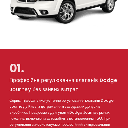
01.
Професійне регулювання клапанів Dodge
Journey без зайвих витрат
Сервіс Injector виконує точне регулювання клапанів Dodge
Journey у Києві з дотриманням заводських допусків
виробника. Працюємо з двигунами Dodge Journey різних
поколінь, включаючи автомобілі із встановленим ГБО. При
регулюванні використовуємо професійний вимірювальний