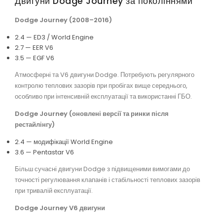
Двигуни Dodge Journey за поколіннями
Dodge Journey (2008–2016)
2.4 — ED3 / World Engine
2.7 — EER V6
3.5 — EGF V6
Атмосферні та V6 двигуни Dodge. Потребують регулярного
контролю теплових зазорів при пробігах вище середнього,
особливо при інтенсивній експлуатації та використанні ГБО.
Dodge Journey (оновлені версії та ринки після
рестайлінгу)
2.4 — модифікації World Engine
3.6 — Pentastar V6
Більш сучасні двигуни Dodge з підвищеними вимогами до
точності регулювання клапанів і стабільності теплових зазорів
при тривалій експлуатації.
Dodge Journey V6 двигуни