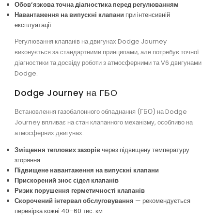
Обов’язкова точна діагностика перед регулюванням
Навантаження на випускні клапани
при інтенсивній
експлуатації
Регулювання клапанів на двигунах Dodge Journey
виконується за стандартними принципами, але потребує точної
діагностики та досвіду роботи з атмосферними та V6 двигунами
Dodge.
Dodge Journey на ГБО
Встановлення газобалонного обладнання (ГБО) на Dodge
Journey впливає на стан клапанного механізму, особливо на
атмосферних двигунах:
Зміщення теплових зазорів
через підвищену температуру
згоряння
Підвищене навантаження на випускні клапани
Прискорений знос сідел клапанів
Ризик порушення герметичності клапанів
Скорочений інтервал обслуговування
— рекомендується
перевірка кожні 40–60 тис. км