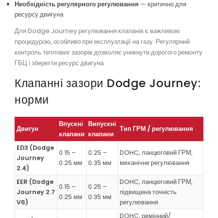
Необхідність регулярного регулювання
— критично для
ресурсу двигуна
Для Dodge Journey регулювання клапанів є важливою
процедурою, особливо при експлуатації на газу. Регулярний
контроль теплових зазорів дозволяє уникнути дорогого ремонту
ГБЦ і зберегти ресурс двигуна.
Клапанні зазори Dodge Journey:
норми
Впускні
Випускні
Двигун
Тип ГРМ / регулювання
клапани
клапани
ED3 (Dodge
0.15 –
0.25 –
DOHC, ланцюговий ГРМ,
Journey
0.25 мм
0.35 мм
механічне регулювання
2.4)
EER (Dodge
DOHC, ланцюговий ГРМ,
0.15 –
0.25 –
Journey 2.7
підвищена точність
0.25 мм
0.35 мм
V6)
регулювання
DOHC, ремінний/