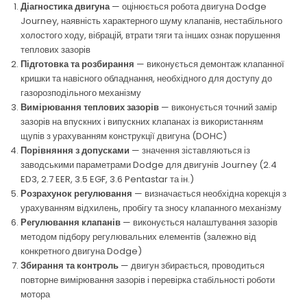
Діагностика двигуна
— оцінюється робота двигуна Dodge
Journey, наявність характерного шуму клапанів, нестабільного
холостого ходу, вібрацій, втрати тяги та інших ознак порушення
теплових зазорів
Підготовка та розбирання
— виконується демонтаж клапанної
кришки та навісного обладнання, необхідного для доступу до
газорозподільного механізму
Вимірювання теплових зазорів
— виконується точний замір
зазорів на впускних і випускних клапанах із використанням
щупів з урахуванням конструкції двигуна (DOHC)
Порівняння з допусками
— значення зіставляються із
заводськими параметрами Dodge для двигунів Journey (2.4
ED3, 2.7 EER, 3.5 EGF, 3.6 Pentastar та ін.)
Розрахунок регулювання
— визначається необхідна корекція з
урахуванням відхилень, пробігу та зносу клапанного механізму
Регулювання клапанів
— виконується налаштування зазорів
методом підбору регулювальних елементів (залежно від
конкретного двигуна Dodge)
Збирання та контроль
— двигун збирається, проводиться
повторне вимірювання зазорів і перевірка стабільності роботи
мотора