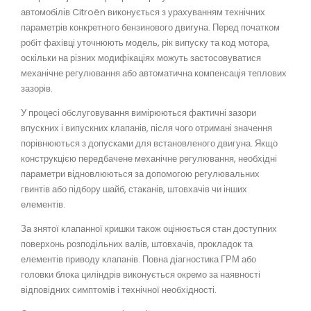
автомобілів Citroën виконується з урахуванням технічних
параметрів конкретного бензинового двигуна. Перед початком
робіт фахівці уточнюють модель, рік випуску та код мотора,
оскільки на різних модифікаціях можуть застосовуватися
механічне регулювання або автоматична компенсація теплових
зазорів.
У процесі обслуговування вимірюються фактичні зазори
впускних і випускних клапанів, після чого отримані значення
порівнюються з допусками для встановленого двигуна. Якщо
конструкцією передбачене механічне регулювання, необхідні
параметри відновлюються за допомогою регулювальних
гвинтів або підбору шайб, стаканів, штовхачів чи інших
елементів.
За знятої клапанної кришки також оцінюється стан доступних
поверхонь розподільних валів, штовхачів, прокладок та
елементів приводу клапанів. Повна діагностика ГРМ або
головки блока циліндрів виконується окремо за наявності
відповідних симптомів і технічної необхідності.