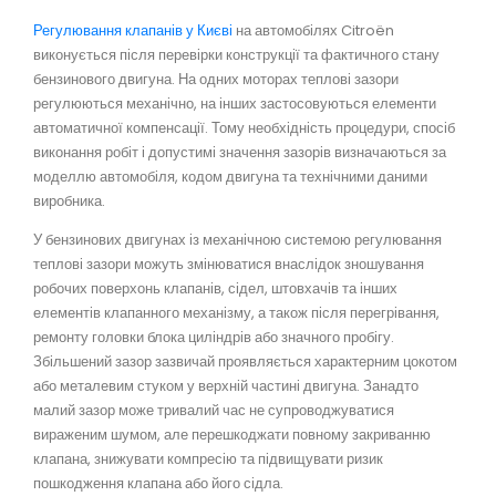
Регулювання клапанів у Києві
на автомобілях Citroën
виконується після перевірки конструкції та фактичного стану
бензинового двигуна. На одних моторах теплові зазори
регулюються механічно, на інших застосовуються елементи
автоматичної компенсації. Тому необхідність процедури, спосіб
виконання робіт і допустимі значення зазорів визначаються за
моделлю автомобіля, кодом двигуна та технічними даними
виробника.
У бензинових двигунах із механічною системою регулювання
теплові зазори можуть змінюватися внаслідок зношування
робочих поверхонь клапанів, сідел, штовхачів та інших
елементів клапанного механізму, а також після перегрівання,
ремонту головки блока циліндрів або значного пробігу.
Збільшений зазор зазвичай проявляється характерним цокотом
або металевим стуком у верхній частині двигуна. Занадто
малий зазор може тривалий час не супроводжуватися
вираженим шумом, але перешкоджати повному закриванню
клапана, знижувати компресію та підвищувати ризик
пошкодження клапана або його сідла.