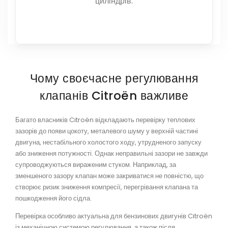
циліндрів.
Чому своєчасне регулювання
клапанів Citroën важливе
Багато власників Citroën відкладають перевірку теплових
зазорів до появи цокоту, металевого шуму у верхній частині
двигуна, нестабільного холостого ходу, утрудненого запуску
або зниження потужності. Однак неправильні зазори не завжди
супроводжуються вираженим стуком. Наприклад, за
зменшеного зазору клапан може закриватися не повністю, що
створює ризик зниження компресії, перегрівання клапана та
пошкодження його сідла.
Перевірка особливо актуальна для бензинових двигунів Citroën
із механічною системою регулювання, а також після