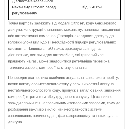
Діагностика клапанного
механізму Citroën перед
від 650 грн
регулюванням
Точна вартість залежить від моделі Citroën, коду бензинового
двигуна, конструкції клапанного механізму, наявності механічної
або автоматичної компенсації зазорів, складності доступу до
головки блока циліндрів і необхідності підбору регулювальних
елементів. Наявність ГБО також враховується під час
діагностики, оскільки для автомобілів, які тривалий час
працюють на газі, може знадобитися ретельніша перевірка
теплових зазорів, компресії та стану клапанів.
Попередня діагностика особливо актуальна за великого пробігу,
появи цокоту або металевого стуку у верхній частині двигуна,
нестабільного холостого ходу, пропусків запалювання, зниження
компресії, втрати тяги або утрудненого запуску. Ці ознаки не
завжди спричинені неправильними тепловими зазорами, тому до
розбирання важливо виключити несправності системи
запалювання, паливоподачі, фаз газорозподілу та інших вузлів
двигуна.