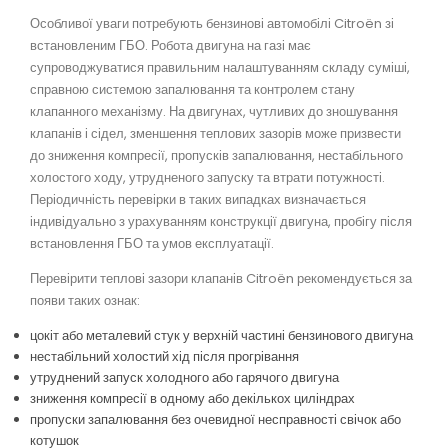
Особливої уваги потребують бензинові автомобілі Citroën зі
встановленим ГБО. Робота двигуна на газі має
супроводжуватися правильним налаштуванням складу суміші,
справною системою запалювання та контролем стану
клапанного механізму. На двигунах, чутливих до зношування
клапанів і сідел, зменшення теплових зазорів може призвести
до зниження компресії, пропусків запалювання, нестабільного
холостого ходу, утрудненого запуску та втрати потужності.
Періодичність перевірки в таких випадках визначається
індивідуально з урахуванням конструкції двигуна, пробігу після
встановлення ГБО та умов експлуатації.
Перевірити теплові зазори клапанів Citroën рекомендується за
появи таких ознак:
цокіт або металевий стук у верхній частині бензинового двигуна
нестабільний холостий хід після прогрівання
утруднений запуск холодного або гарячого двигуна
зниження компресії в одному або декількох циліндрах
пропуски запалювання без очевидної несправності свічок або
котушок