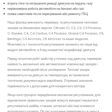
втрата тяги та погіршення реакції двигуна на педаль газу
нерівномірна робота автомобіля на бензині або газі
поява симптомів після перегрівання або ремонту ГБЦ
Наші фахівці виконують перевірку та регулювання теплових
зазорів на бензинових версіях Citroën C1, C2, C3, C3 Picasso,
C-Elysée, C4, C4 Cactus, C4 Picasso, Grand C4 Picasso, C5,
Berlingo, C3 Aircross, C5 Aircross та інших моделях.
Можливість і технологія регулювання залежать не лише від
моделі автомобіля, а й від конкретної модифікації двигуна.
Перед початком робіт майстер уточнює код двигуна, перевіряє
наявність механічної або автоматичної компенсації зазорів і
визначає необхідний обсяг розбирання. Теплові зазори
вимірюються на двигуні за температури, встановленої
технічною документацією виробника. Отримані значення
порівнюються з допусками для конкретного мотора.
Якщо конструкцією передбачене механічне регулювання, для
відновлення правильних зазорів можуть використовуватися
регулювальні шайби, стакани, штовхачі або інші елементи
відповідного розміру. Після складання перевіряються запуск,