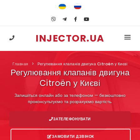
INJECTOR.UA
+38 (067) 547-25-74
ГОЛОВНА
Главная
Регулювання клапанів двигуна Citroën у Києві
ПОСЛУГИ
Регулювання клапанів двигуна
ГБО
Citroën у Києві
НАВЧАННЯ
Запишіться онлайн або за телефоном — безкоштовно
проконсультуємо та розрахуємо вартість.
КОРИСНЕ
ЗАТЕЛЕФОНУВАТИ
КОНТАКТИ
ЗАМОВИТИ ДЗВІНОК