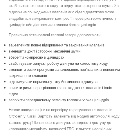
стабільність холостого ходу та відсутність сторонніх шумів. За
підозри на пошкодження клапанів або сідел додатково може
знадобитися вимірювання компресії, перевірка герметичності
циліндрів або діагностика головки блока циліндрів.
Правильно встановлені теплові зазори допомагають:
забезпечити повне відкривання та закривання клапанів
зменшити цокіт і сторонні механічні шуми
зберегти компресію в циліндрах
стабілізувати запуск і роботу двигуна на холостому ходу
зменшити ризик пропусків запалювання, пов’язаних із неповним
закриванням клапанів
підтримувати нормальну тягу бензинового двигуна
знизити ризик перегрівання та пошкодження клапанів і їхніх
сідел
запобігти передчасному ремонту головки блока циліндрів
Нижче наведено ціни на перевірку та регулювання клапанів
Citroën у Києві. Вартість залежить від моделі автомобіля, коду
та конструкції бензинового двигуна, складності доступу до
клапанного механізму, наявності ГБО, кількості необхідних