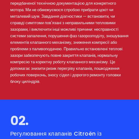
передбаченої технічною документацією для конкретного
мотора. Ми не обмежуємося спробою прибрати цокіт чи
металевий шум. Завдання діагностики — встановити, чи
справді симптоми пов'язані з неправильними тепловими
зазорами, і виключити інші можливі причини: несправності
системи запалення, порушення фаз газорозподілу, зношування
елементів клапанного механізму, зниження компресії або
проблеми з паливоподачею. Правильно встановлені теплові
зазори забезпечують повне закриття клапанів, нормальну
компресію та коректну роботу клапанного механізму. Це
допомагає знизити ризик перегріву клапанів, пошкодження
робочих поверхонь, зносу сідел і дорогого ремонту головки
блоку циліндрів.
02.
Регулювання клапанів Citroën із