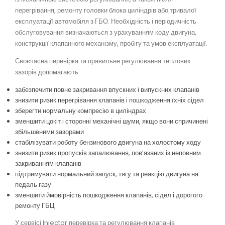
перегрівання, ремонту головки блока циліндрів або тривалої
експлуатації автомобіля з ГБО. Необхідність і періодичність
обслуговування визначаються з урахуванням коду двигуна,
конструкції клапанного механізму, пробігу та умов експлуатації.
Своєчасна перевірка та правильне регулювання теплових
зазорів допомагають:
забезпечити повне закривання впускних і випускних клапанів
знизити ризик перегрівання клапанів і пошкодження їхніх сідел
зберегти нормальну компресію в циліндрах
зменшити цокіт і сторонні механічні шуми, якщо вони спричинені
збільшеними зазорами
стабілізувати роботу бензинового двигуна на холостому ходу
знизити ризик пропусків запалювання, пов’язаних із неповним
закриванням клапанів
підтримувати нормальний запуск, тягу та реакцію двигуна на
педаль газу
зменшити ймовірність пошкодження клапанів, сідел і дорогого
ремонту ГБЦ
У сервісі Injector перевірка та регулювання клапанів