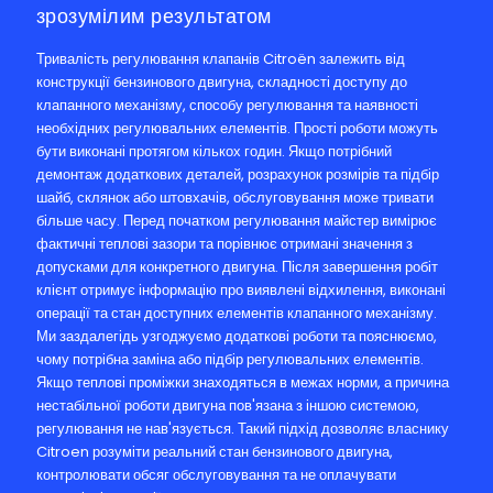
зрозумілим результатом
Тривалість регулювання клапанів Citroën залежить від
конструкції бензинового двигуна, складності доступу до
клапанного механізму, способу регулювання та наявності
необхідних регулювальних елементів. Прості роботи можуть
бути виконані протягом кількох годин. Якщо потрібний
демонтаж додаткових деталей, розрахунок розмірів та підбір
шайб, склянок або штовхачів, обслуговування може тривати
більше часу. Перед початком регулювання майстер вимірює
фактичні теплові зазори та порівнює отримані значення з
допусками для конкретного двигуна. Після завершення робіт
клієнт отримує інформацію про виявлені відхилення, виконані
операції та стан доступних елементів клапанного механізму.
Ми заздалегідь узгоджуємо додаткові роботи та пояснюємо,
чому потрібна заміна або підбір регулювальних елементів.
Якщо теплові проміжки знаходяться в межах норми, а причина
нестабільної роботи двигуна пов'язана з іншою системою,
регулювання не нав'язується. Такий підхід дозволяє власнику
Citroen розуміти реальний стан бензинового двигуна,
контролювати обсяг обслуговування та не оплачувати