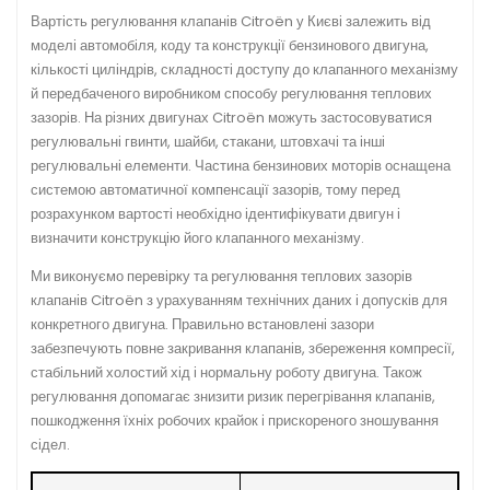
Вартість регулювання клапанів Citroën у Києві залежить від
моделі автомобіля, коду та конструкції бензинового двигуна,
кількості циліндрів, складності доступу до клапанного механізму
й передбаченого виробником способу регулювання теплових
зазорів. На різних двигунах Citroën можуть застосовуватися
регулювальні гвинти, шайби, стакани, штовхачі та інші
регулювальні елементи. Частина бензинових моторів оснащена
системою автоматичної компенсації зазорів, тому перед
розрахунком вартості необхідно ідентифікувати двигун і
визначити конструкцію його клапанного механізму.
Ми виконуємо перевірку та регулювання теплових зазорів
клапанів Citroën з урахуванням технічних даних і допусків для
конкретного двигуна. Правильно встановлені зазори
забезпечують повне закривання клапанів, збереження компресії,
стабільний холостий хід і нормальну роботу двигуна. Також
регулювання допомагає знизити ризик перегрівання клапанів,
пошкодження їхніх робочих крайок і прискореного зношування
сідел.