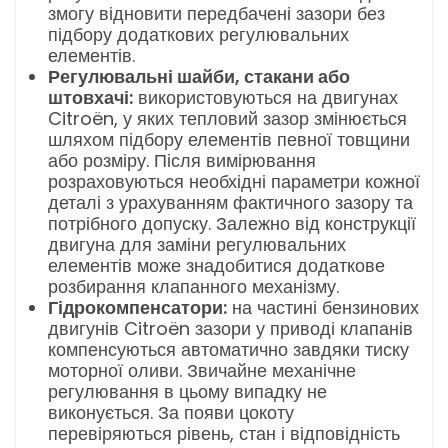
змогу відновити передбачені зазори без
підбору додаткових регулювальних
елементів.
Регулювальні шайби, стакани або
штовхачі:
використовуються на двигунах
Citroën, у яких тепловий зазор змінюється
шляхом підбору елементів певної товщини
або розміру. Після вимірювання
розраховуються необхідні параметри кожної
деталі з урахуванням фактичного зазору та
потрібного допуску. Залежно від конструкції
двигуна для заміни регулювальних
елементів може знадобитися додаткове
розбирання клапанного механізму.
Гідрокомпенсатори:
на частині бензинових
двигунів Citroën зазори у приводі клапанів
компенсуються автоматично завдяки тиску
моторної оливи. Звичайне механічне
регулювання в цьому випадку не
виконується. За появи цокоту
перевіряються рівень, стан і відповідність