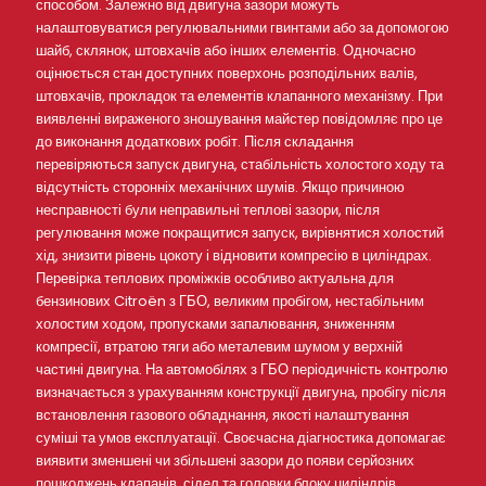
способом. Залежно від двигуна зазори можуть
налаштовуватися регулювальними гвинтами або за допомогою
шайб, склянок, штовхачів або інших елементів. Одночасно
оцінюється стан доступних поверхонь розподільних валів,
штовхачів, прокладок та елементів клапанного механізму. При
виявленні вираженого зношування майстер повідомляє про це
до виконання додаткових робіт. Після складання
перевіряються запуск двигуна, стабільність холостого ходу та
відсутність сторонніх механічних шумів. Якщо причиною
несправності були неправильні теплові зазори, після
регулювання може покращитися запуск, вирівнятися холостий
хід, знизити рівень цокоту і відновити компресію в циліндрах.
Перевірка теплових проміжків особливо актуальна для
бензинових Citroën з ГБО, великим пробігом, нестабільним
холостим ходом, пропусками запалювання, зниженням
компресії, втратою тяги або металевим шумом у верхній
частині двигуна. На автомобілях з ГБО періодичність контролю
визначається з урахуванням конструкції двигуна, пробігу після
встановлення газового обладнання, якості налаштування
суміші та умов експлуатації. Своєчасна діагностика допомагає
виявити зменшені чи збільшені зазори до появи серйозних
пошкоджень клапанів, сідел та головки блоку циліндрів.