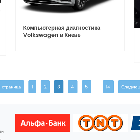
Компьютерная диагностика
Volkswagen в Киеве
 страница
1
2
3
4
5
…
14
Следующ
ми
,