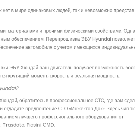
к нет в мире одинаковых людей, так и невозможно представ
ми, материалами и прочими физическими свойствами. Одн
мным обеспечением. Перепрошивка ЭБУ Hyundai позволяет
беспечение автомобиля с учетом имеющихся индивидуальн
ивки ЭБУ Хюндай ваш двигатель получает возможность бол
тся крутящий момент, скорость и реальная мощность.
Hyundai?
я Хюндай, обратитесь в профессиональное СТО, где вам сде
и отдадите предпочтение СТО «Инжектор Док». Здесь чип т
зованием лучшего профессионального оборудования от
 Trasdata, Piasini, СМD.