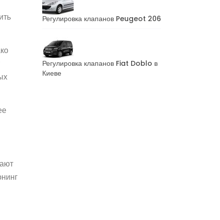
ить
Регулировка клапанов Peugeot 206
ако
Регулировка клапанов Fiat Doblo в
Киеве
ых
ее
лают
юнинг