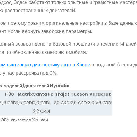
одход. Здесь работают только опытные и грамотные мастера
ех распространенных двигателей.
ов, поэтому храним оригинальные настройки в базе данных
нт могли вернуть заводские параметры.
ный возврат денег и базовой прошивки в течение 14 дней
ие по обновлению своего автомобиля.
омпьютерную диагностику авто в Киеве
в подарок! А если д
о у нас рассрочка под 0%.
х моделей/двигателей Hyundai:
I-30
Matrix
Santa Fe
Trajet
Tucson
Veracruz
V
1,6 CRDI
1,5 CRDI
2,0 CRDI
2,0 CRDI
2,0 CRDI
3,0 V6 CRDI
2,2 CRDI
а ЭБУ двигателя Хюндай