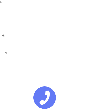
,
. Не
енег