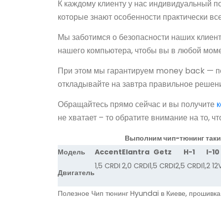
К каждому клиенту у нас индивидуальный п
которые знают особенности практически вс
Мы заботимся о безопасности наших клиент
нашего компьютера, чтобы вы в любой моме
При этом мы гарантируем money back — пол
откладывайте на завтра правильное решен
Обращайтесь прямо сейчас и вы получите
к
не хватает – то обратите внимание на то, чт
Выполним чип-тюнинг таки
Модель
Accent
Elantra
Getz
H-1
I-10
1,5 CRDI
2,0 CRDI
1,5 CRDI
2,5 CRDI
1,2 12
Двигатель
Полезное
Чип тюнинг Hyundai в Киеве, прошивк