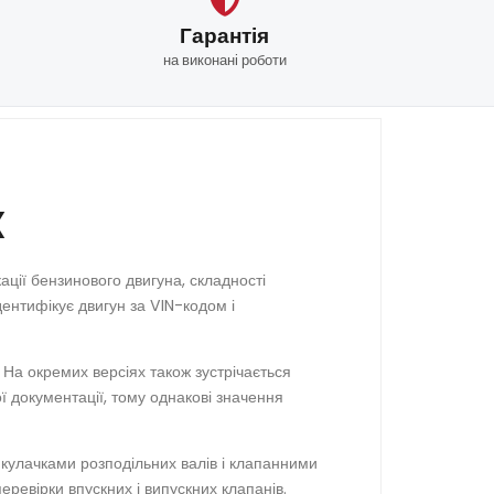
Гарантія
на виконані роботи
X
ації бензинового двигуна, складності
дентифікує двигун за VIN-кодом і
. На окремих версіях також зустрічається
ї документації, тому однакові значення
кулачками розподільних валів і клапанними
ревірки впускних і випускних клапанів.