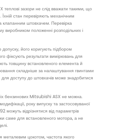
 теплові зазори не слід вважати такими, що
 Їхній стан перевіряють механічним
а клапанним штовхачем. Перевірка
му виробником положенні розподільних і
о допуску, його коригують підбором
ого фіксують результати вимірювань для
чають товщину встановленого елемента й
лювання складніше за налаштування гвинтами
и для доступу до штовхачів може знадобитися
сіх бензинових Mitsubishi ASX не можна.
модифікації, року випуску та застосовуваної
92 можуть відрізнятися від параметрів
ски саме для встановленого мотора, а не
елі.
я металевим цокотом, частота якого