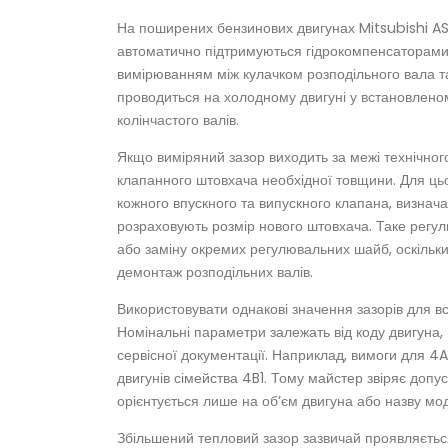
На поширених бензинових двигунах Mitsubishi ASX
автоматично підтримуються гідрокомпенсаторами.
вимірюванням між кулачком розподільного вала т
проводиться на холодному двигуні у встановлено
колінчастого валів.
Якщо виміряний зазор виходить за межі технічног
клапанного штовхача необхідної товщини. Для ць
кожного впускного та випускного клапана, визна
розраховують розмір нового штовхача. Таке регу
або заміну окремих регулювальних шайб, оскільк
демонтаж розподільних валів.
Використовувати однакові значення зазорів для в
Номінальні параметри залежать від коду двигуна, 
сервісної документації. Наприклад, вимоги для 4A
двигунів сімейства 4B1. Тому майстер звіряє допу
орієнтується лише на об’єм двигуна або назву мод
Збільшений тепловий зазор зазвичай проявляєтьс