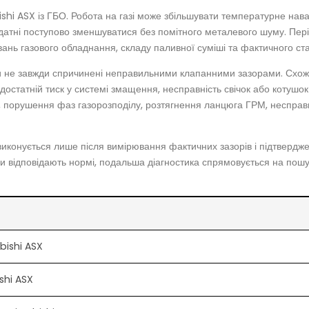
hi ASX із ГБО. Робота на газі може збільшувати температурне наван
здатні поступово зменшуватися без помітного металевого шуму. Пер
вань газового обладнання, складу паливної суміші та фактичного ст
рти не завжди спричинені неправильними клапанними зазорами. Схо
достатній тиск у системі змащення, несправність свічок або котуш
ря, порушення фаз газорозподілу, розтягнення ланцюга ГРМ, неспра
иконується лише після вимірювання фактичних зазорів і підтверджен
ри відповідають нормі, подальша діагностика спрямовується на пош
ubishi ASX
shi ASX