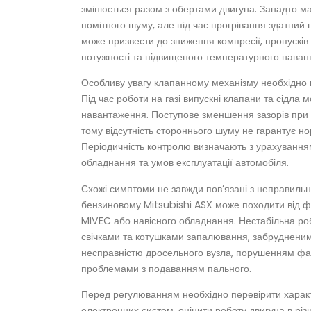
змінюється разом з обертами двигуна. Занадто м
помітного шуму, але під час прогрівання здатни
може призвести до зниження компресії, пропусків
потужності та підвищеного температурного навант
Особливу увагу клапанному механізму необхідно 
Під час роботи на газі випускні клапани та сідла
навантаження. Поступове зменшення зазорів при 
тому відсутність стороннього шуму не гарантує н
Періодичність контролю визначають з урахуванням
обладнання та умов експлуатації автомобіля.
Схожі симптоми не завжди пов’язані з неправильн
бензиновому Mitsubishi ASX може походити від ф
MIVEC або навісного обладнання. Нестабільна ро
свічками та котушками запалювання, забрудненим
несправністю дросельного вузла, порушенням фаз
проблемами з подаванням пального.
Перед регулюванням необхідно перевірити характ
електронних систем, оцінити роботу двигуна в різ