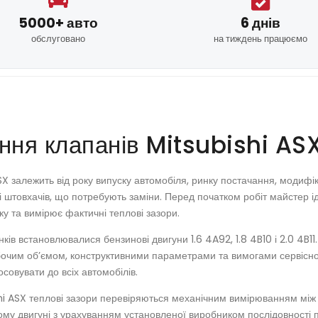
5000+ авто
6 днів
обслуговано
на тиждень працюємо
ння клапанів Mitsubishi AS
X залежить від року випуску автомобіля, ринку постачання, модифік
і штовхачів, що потребують заміни. Перед початком робіт майстер і
у та вимірює фактичні теплові зазори.
нків встановлювалися бензинові двигуни 1.6 4A92, 1.8 4B10 і 2.0 4B11
обочим об’ємом, конструктивними параметрами та вимогами сервісно
осовувати до всіх автомобілів.
i ASX теплові зазори перевіряються механічним вимірюванням між 
у двигуні з урахуванням установленої виробником послідовності пе