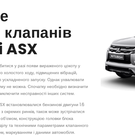
не
 клапанів
i ASX
итися у разі появи вираженого цокоту у
о холостого ходу, підвищених вібрацій,
о ускладненого запуску. Однак ухвалювати
му не можна. Спочатку необхідно визначити
 виключити несправності інших систем.
ASX встановлювалися бензинові двигуни 1.6
х з окремих ринків, також може зустрічатися
 об’ємом, конструкцією головки блока
ділу та технічними параметрами клапанного
ом, маркуванням і даними автомобіля.