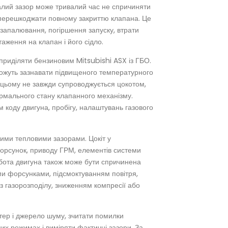
алий зазор може тривалий час не спричиняти
й перешкоджати повному закриттю клапана. Це
 запалювання, погіршення запуску, втрати
аження на клапан і його сідло.
приділяти бензиновим Mitsubishi ASX із ГБО.
 можуть зазнавати підвищеного температурного
цьому не завжди супроводжується цокотом,
ормального стану клапанного механізму.
 коду двигуна, пробігу, налаштувань газового
ими тепловими зазорами. Цокіт у
орсунок, приводу ГРМ, елементів системи
бота двигуна також може бути спричинена
и форсунками, підсмоктуванням повітря,
 газорозподілу, зниженням компресії або
ер і джерело шуму, зчитати помилки
них режимах і виміряти фактичні зазори. За