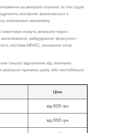
таження на випускні клапани та їхні сідла.
іодичність контролю визначається з
ану клапанного механізму.
жі симптоми можуть виникати через
ок запалювання, забруднення форсунок і
вність системи MIVEC, зношення опор
ня їхнього відхилення від технічних
ук реальної причини шуму або нестабільної
Ціна
від 600 грн
від 600 грн