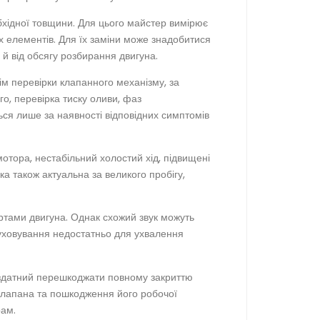
хідної товщини. Для цього майстер вимірює
х елементів. Для їх заміни може знадобитися
а й від обсягу розбирання двигуна.
ім перевірки клапанного механізму, за
о, перевірка тиску оливи, фаз
ься лише за наявності відповідних симптомів
отора, нестабільний холостий хід, підвищені
а також актуальна за великого пробігу,
ртами двигуна. Однак схожий звук можуть
луховування недостатньо для ухвалення
 здатний перешкоджати повному закриттю
 клапана та пошкодження його робочої
рам.