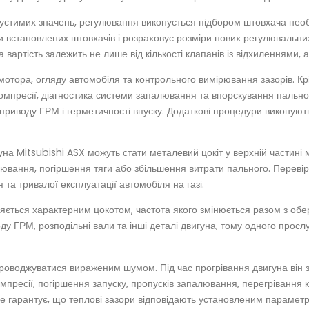
устимих значень, регулювання виконується підбором штовхача необ
 встановлених штовхачів і розраховує розміри нових регулювальни
вартість залежить не лише від кількості клапанів із відхиленнями, 
 мотора, огляду автомобіля та контрольного вимірювання зазорів. Кр
пресії, діагностика системи запалювання та впорскування пальног
приводу ГРМ і герметичності впуску. Додаткові процедури виконуют
на Mitsubishi ASX можуть стати металевий цокіт у верхній частині м
лювання, погіршення тяги або збільшення витрати пального. Перевірк
я та тривалої експлуатації автомобіля на газі.
яється характерним цокотом, частота якого змінюється разом з обе
у ГРМ, розподільні вали та інші деталі двигуна, тому одного прос
роводжуватися вираженим шумом. Під час прогрівання двигуна він
мпресії, погіршення запуску, пропусків запалювання, перегрівання
 не гарантує, що теплові зазори відповідають установленим парамет