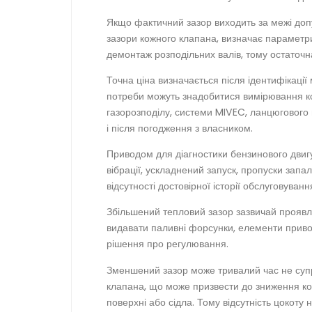
Якщо фактичний зазор виходить за межі доп
зазори кожного клапана, визначає параметри
демонтаж розподільних валів, тому остаточна 
Точна ціна визначається після ідентифікації
потреби можуть знадобитися вимірювання ком
газорозподілу, системи MIVEC, ланцюгового 
і після погодження з власником.
Приводом для діагностики бензинового двигу
вібрації, ускладнений запуск, пропуски запа
відсутності достовірної історії обслуговуванн
Збільшений тепловий зазор зазвичай проявл
видавати паливні форсунки, елементи привод
рішення про регулювання.
Зменшений зазор може тривалий час не суп
клапана, що може призвести до зниження ко
поверхні або сідла. Тому відсутність цокоту