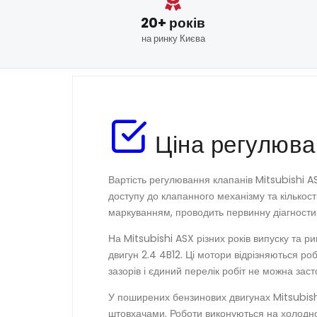
20+ років
на ринку Києва
Ціна регулюва
Вартість регулювання клапанів Mitsubishi AS
доступу до клапанного механізму та кількост
маркуванням, проводить первинну діагностик
На Mitsubishi ASX різних років випуску та ри
двигун 2.4 4B12. Ці мотори відрізняються р
зазорів і єдиний перелік робіт не можна заст
У поширених бензинових двигунах Mitsubish
штовхачами. Роботи виконуються на холодном