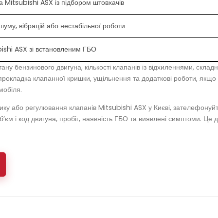
 Mitsubishi ASX із підбором штовхачів
 шуму, вібрацій або нестабільної роботи
bishi ASX зі встановленим ГБО
тану бензинового двигуна, кількості клапанів із відхиленнями, склад
і, прокладка клапанної кришки, ущільнення та додаткові роботи, якщ
мобіля.
ику або регулювання клапанів Mitsubishi ASX у Києві, зателефонуйт
об’єм і код двигуна, пробіг, наявність ГБО та виявлені симптоми. 