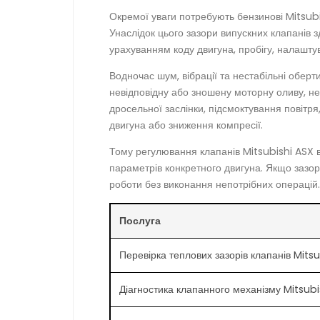
Окремої уваги потребують бензинові Mitsubis
Унаслідок цього зазори випускних клапанів 
урахуванням коду двигуна, пробігу, налашту
Водночас шум, вібрації та нестабільні обе
невідповідну або зношену моторну оливу, не
дросельної заслінки, підсмоктування повіт
двигуна або зниження компресії.
Тому регулювання клапанів Mitsubishi ASX в
параметрів конкретного двигуна. Якщо зазо
роботи без виконання непотрібних операцій.
Послуга
Перевірка теплових зазорів клапанів Mits
Діагностика клапанного механізму Mitsubi