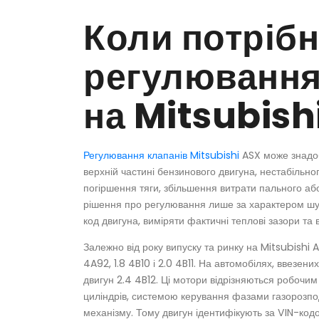
Коли потріб
регулювання
на Mitsubish
Регулювання клапанів Mitsubishi
ASX може знадоб
верхній частині бензинового двигуна, нестабільног
погіршення тяги, збільшення витрати пального аб
рішення про регулювання лише за характером шу
код двигуна, виміряти фактичні теплові зазори та
Залежно від року випуску та ринку на Mitsubishi 
4A92, 1.8 4B10 і 2.0 4B11. На автомобілях, ввезени
двигун 2.4 4B12. Ці мотори відрізняються робочим
циліндрів, системою керування фазами газорозпо
механізму. Тому двигун ідентифікують за VIN-код