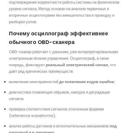
подтверждение корректности работы системы на физическом
уровне сигнала. Метод основан на анализе первичных и
вторичных осциллограмм без вмешательства в проводку и
разборки узлов.
Почему осциллограф эффективнее
обычного OBD-сканера
OBD-сканер работает с данными, уже интерпретированными
электронным блоком управления. Осциллограф, в свою
очередь, фиксирует
реальный электрический сигнал
, что
даёт ряд критических преимуществ:
выявление неисправностей
до появления кодов ошибок
;
диагностика плавающих обрывов, наводок и деградации
сигнала;
проверка соответствия сигналов эталонным формам
(reference waveforms);
анализ работы датчиков и исполнительных механизмов
под
нагрузкой и в динамике
;